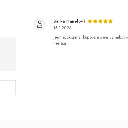
Šarka Hanělová
13.1.2026
Jsem spokojená, kupovala jsem už několiká
nesrazí.