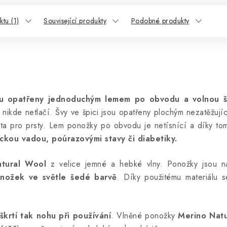
tu (1)
Související produkty
Podobné produkty
ou opatřeny jednoduchým lemem po obvodu a volnou šp
nikde netlačí. Švy v
e špici jsou opatřeny plochým nezatěžují
sta pro prsty. Lem ponožky po obvodu je netísnící a díky to
kou vadou, poúrazovými stavy či diabetiky.
atural Wool
z velice jemné a hebké vlny. Ponožky jsou 
nožek ve světle šedé barvě
. Díky použitému materiálu s
škrtí tak nohu při používání
. Vlněné ponožky
Merino Nat