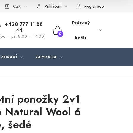
CZK
Přihlášení
Registrace
Prázdný
+420 777 11 88
44
NÁKUPNÍ
(po – pá: 8:00 – 14:00)
košík
KOŠÍK
 ZDRAVÍ
ZAHRADA
tní ponožky 2v1
 Natural Wool 6
, šedé