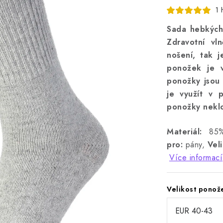
1 
Sada hebkých
Zdravotní vl
nošení, tak j
ponožek je v
ponožky jsou 
je využít v p
ponožky neklo
Materiál:
85% 
pro:
pány,
Veli
Více informací
Velikost ponož