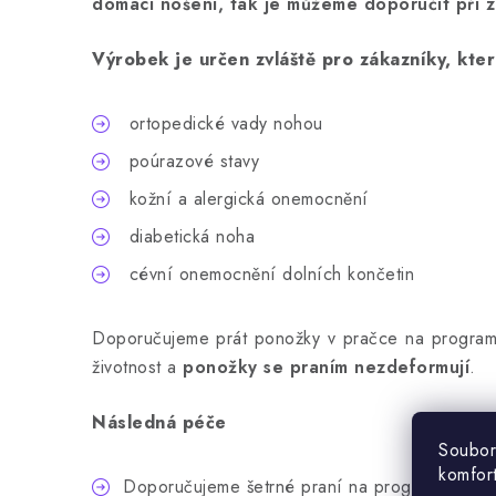
domácí nošení, tak je můžeme doporučit při z
Výrobek je určen zvláště pro zákazníky, kter
ortopedické vady nohou
poúrazové stavy
kožní a alergická onemocnění
diabetická noha
cévní onemocnění dolních končetin
Doporučujeme prát ponožky v pračce na program 
životnost a
ponožky se praním nezdeformují
.
Následná péče
Soubor
komfor
Doporučujeme šetrné praní na program VLNA (n