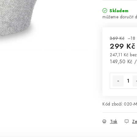
Skladem
369 Kč
–18
299 K
247,11 Kč be
Měrná cena
149,50 Kč /
Kód zboží:
020-M
Tisk
Ze