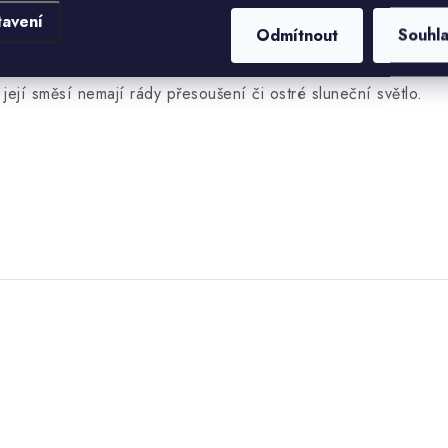
tavení
 rozdílu teploty při praní a při máchání, což šetrné programy
Odmítnout
Souhl
 sypké prášky.
její směsí nemají rády přesoušení či ostré sluneční světlo.