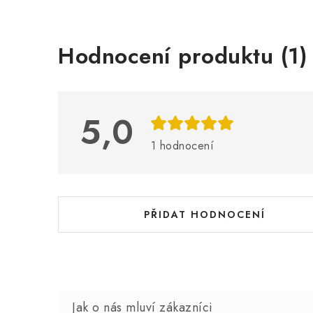
V
Hodnocení produktu (1)
ý
p
i
5,0
s
1 hodnocení
h
o
d
PŘIDAT HODNOCENÍ
n
o
c
e