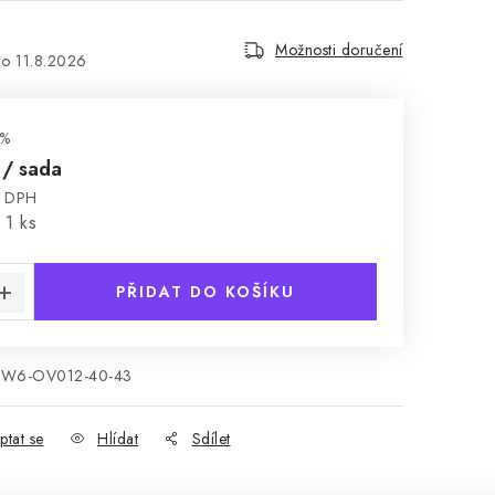
Možnosti doručení
11.8.2026
 %
č
/ sada
z DPH
:
 1 ks
PŘIDAT DO KOŠÍKU
W6-OV012-40-43
ptat se
Hlídat
Sdílet