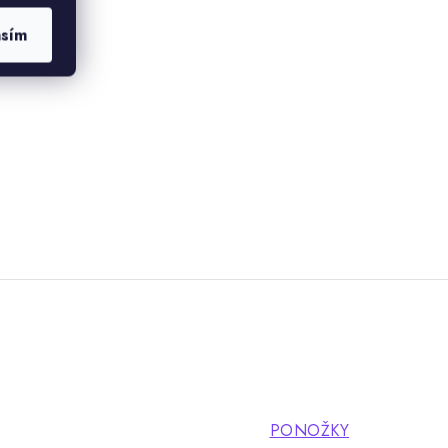
 umí.
asím
PONOŽKY