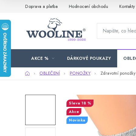
Přejít
Doprava a platba
Hodnocení obchodu
Kontakty
na
obsah
AKCE %
DÁRKOVÉ POUKAZY
OBLE
Domů
OBLEČENÍ
PONOŽKY
Zdravotní ponožky
18 %
Akce
Novinka