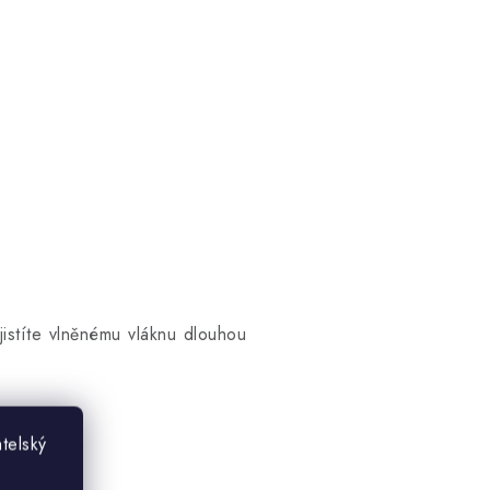
istíte vlněnému vláknu dlouhou
telský