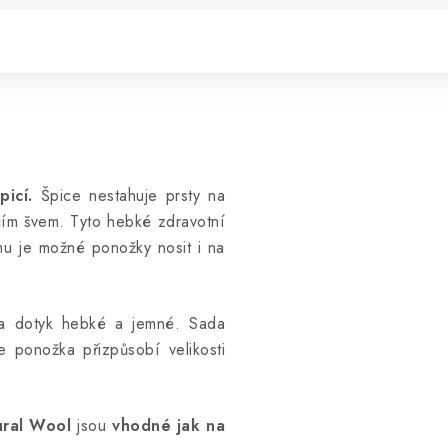
icí.
Špice nestahuje prsty na
cím švem. Tyto hebké zdravotní
mu je možné ponožky nosit i na
na dotyk hebké a jemné. Sada
e ponožka přizpůsobí velikosti
ural Wool
jsou
vhodné jak na