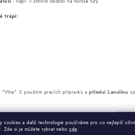
átěži
- např. v zimním období na horské tůry.
é trápí:
"Vlna". S použitím pracích přípravků
s příměsí Lanolínu
zaj
y cookies a další technologie používáme pro co nejlepší uživa
t. Zde si je můžete vybrat nebo
zde
ižší otáčky, teplota 30 °C).