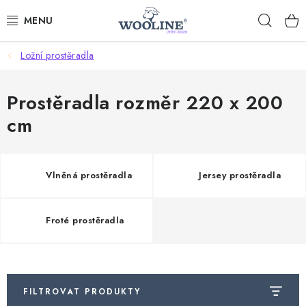
Přejít
Hleda
na
obsah
Ložní prostěradla
AKCE %
DÁRKOVÉ POUKAZY
Prostěradla rozměr 220 x 200
cm
OBLEČENÍ
OBUV
Vlněná prostěradla
Jersey prostěradla
DOMOV A SPANÍ
Froté prostěradla
SAUNA A ZDRAVÍ
ZAHRADA
FILTROVAT PRODUKTY