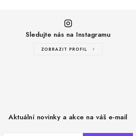
n
í
k
p
o
r
v
v
á
Sledujte nás na Instagramu
k
n
y
í
ZOBRAZIT PROFIL
v
ý
p
i
s
u
Aktuální novinky a akce na váš e-mail