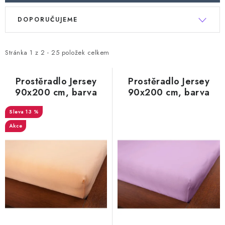
Doprava a platba
Hodnocení obchodu
Kontakty
V
Ř
Moje objednávka
FAQ
DOPORUČUJEME
ý
a
p
z
i
e
Stránka
1
z
2
-
25
položek celkem
s
n
p
í
Prostěradlo Jersey
Prostěradlo Jersey
90x200 cm, barva
90x200 cm, barva
r
p
oranžová
švestková
o
r
13 %
d
o
Akce
u
d
k
u
t
k
ů
t
ů