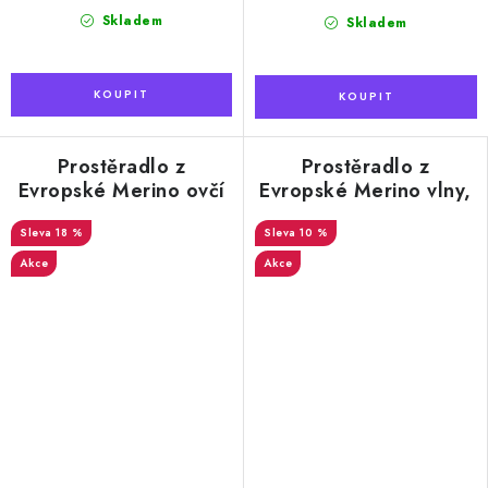
Skladem
Skladem
Prostěradlo z
Prostěradlo z
Evropské Merino ovčí
Evropské Merino vlny,
vlny 220x200 cm
s podšitím 220x200
18 %
10 %
cm
Akce
Akce