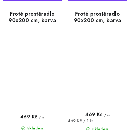
Froté prostěradlo
Froté prostěradlo
90x200 cm, barva
90x200 cm, barva
oranžová
růžová
469 Kč
/ ks
469 Kč
/ ks
Měrná
469 Kč / 1 ks
cena:
Skladem
Skladem