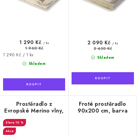
1 290 Kč
2 090 Kč
/ ks
/ ks
1 960 Kč
2 430 Kč
Měrná
1 290 Kč / 1 ks
Skladem
cena:
Skladem
Prostěradlo z
Froté prostěradlo
Evropské Merino vlny,
90x200 cm, barva
s podšitím 90x200 cm
banánová
10 %
Akce