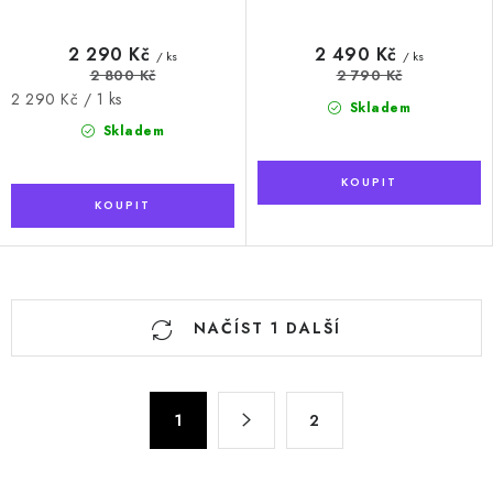
2 290 Kč
2 490 Kč
/ ks
/ ks
2 800 Kč
2 790 Kč
Měrná
2 290 Kč / 1 ks
Skladem
cena:
Skladem
O
NAČÍST 1 DALŠÍ
v
l
á
S
d
1
2
t
a
r
c
á