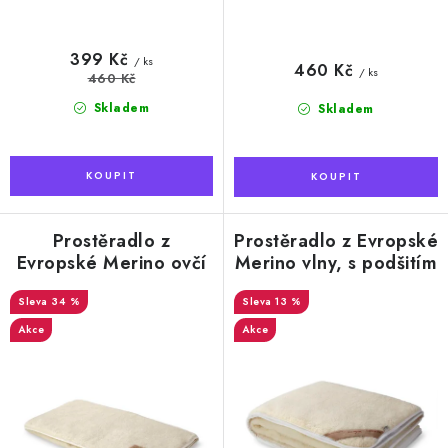
399 Kč
/ ks
460 Kč
/ ks
460 Kč
Skladem
Skladem
Prostěradlo z
Prostěradlo z Evropské
Evropské Merino ovčí
Merino vlny, s podšitím
vlny 90x200 cm
140x200 cm
34 %
13 %
Akce
Akce