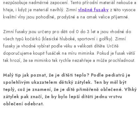
nezpůsobuje nadměrné zapocení. Tento přírodní materiál nekouše a
hřeje, i když je materiál navlhlý. Zimní
vlněné fusaky
z této vysoce
kvalitní vlny jsou pohodlné, prodyšné a na omak velice příjemné.
Zimní fusaky jsou určeny pro děti od 0 do 3 let a jsou vhodné do
všech typů kočárků (klasické hluboké, sportovní i golfky). Zimní
fusaky je vhodné vybírat podle věku a velikosti dítěte. Určitě
doporučujeme koupit fusáček na míru miminka. Pokud je fusak větší
tak hrozí, že se miminko tak rychle nezahřeje a může prochladnout.
Malý tip jak poznat, že je dítěti teplo? Podle pediatrů je
spolehlivým ukazatelem dětský zátylek. Ten by měl být
teplý, což je znamení, že je dítě přiměřeně oblečené. Vlhký
zátylek pak značí, že by bylo lepší dítěti jednu vrstvu
oblečení odebrat.