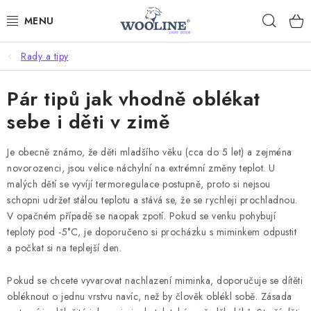
Přejít
Hleda
na
obsah
Rady a tipy
AKCE %
Pár tipů jak vhodně oblékat
DÁRKOVÉ POUKAZY
sebe i děti v zimě
OBLEČENÍ
Je obecně známo, že děti mladšího věku (cca do 5 let) a zejména
OBUV
novorozenci, jsou velice náchylní na extrémní změny teplot. U
malých dětí se vyvíjí termoregulace postupně, proto si nejsou
schopni udržet stálou teplotu a stává se, že se rychleji prochladnou.
DOMOV A SPANÍ
V opačném případě se naopak zpotí. Pokud se venku pohybují
teploty pod -5°C, je doporučeno si procházku s miminkem odpustit
SAUNA A ZDRAVÍ
a počkat si na teplejší den.
ZAHRADA
Pokud se chcete vyvarovat nachlazení miminka, doporučuje se dítěti
obléknout o jednu vrstvu navíc, než by člověk oblékl sobě. Zásada