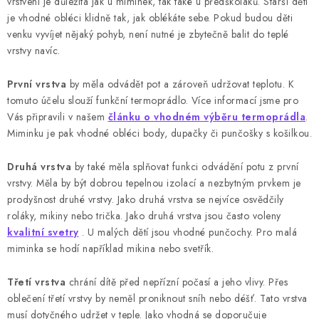
vrstvení je důležitá jak u miminek, tak také u předškoláků. Starší děti
Doprava a platba
Hodnocení obchodu
Kontakty
je vhodné obléci klidně tak, jak oblékáte sebe. Pokud budou děti
Moje objednávka
FAQ
venku vyvíjet nějaký pohyb, není nutné je zbytečně balit do teplé
vrstvy navíc.
První vrstva
by měla odvádět pot a zároveň udržovat teplotu. K
tomuto účelu slouží funkční termoprádlo. Více informací jsme pro
Vás připravili v našem
článku o vhodném výběru termoprádla
.
Miminku je pak vhodné obléci body, dupačky či punčošky s košilkou.
Druhá vrstva
by také měla splňovat funkci odvádění potu z první
vrstvy. Měla by být dobrou tepelnou izolací a nezbytným prvkem je
prodyšnost druhé vrstvy. Jako druhá vrstva se nejvíce osvědčily
roláky, mikiny nebo trička. Jako druhá vrstva jsou často voleny
kvalitní svetry
. U malých dětí jsou vhodné punčochy. Pro malá
miminka se hodí například mikina nebo svetřík.
Třetí vrstva
chrání dítě před nepřízní počasí a jeho vlivy. Přes
oblečení třetí vrstvy by neměl proniknout sníh nebo déšť. Tato vrstva
musí dotyčného udržet v teple. Jako vhodná se doporučuje