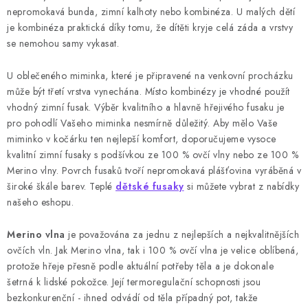
nepromokavá bunda, zimní kalhoty nebo kombinéza. U malých dětí
je kombinéza praktická díky tomu, že dítěti kryje celá záda a vrstvy
se nemohou samy vykasat.
U oblečeného miminka, které je připravené na venkovní procházku
může být třetí vrstva vynechána. Místo kombinézy je vhodné použít
vhodný zimní fusak. Výběr kvalitního a hlavně hřejivého fusaku je
pro pohodlí Vašeho miminka nesmírně důležitý. Aby mělo Vaše
miminko v kočárku ten nejlepší komfort, doporučujeme vysoce
kvalitní zimní fusaky s podšívkou ze 100 % ovčí vlny nebo ze 100 %
Merino vlny. Povrch fusaků tvoří nepromokavá plášťovina vyráběná v
široké škále barev. Teplé
dětské fusaky
si můžete vybrat z nabídky
našeho eshopu.
Merino vlna
je považována za jednu z nejlepších a nejkvalitnějších
ovčích vln. Jak Merino vlna, tak i 100 % ovčí vlna je velice oblíbená,
protože hřeje přesně podle aktuální potřeby těla a je dokonale
šetrná k lidské pokožce. Její termoregulační schopnosti jsou
bezkonkurenční - ihned odvádí od těla případný pot, takže