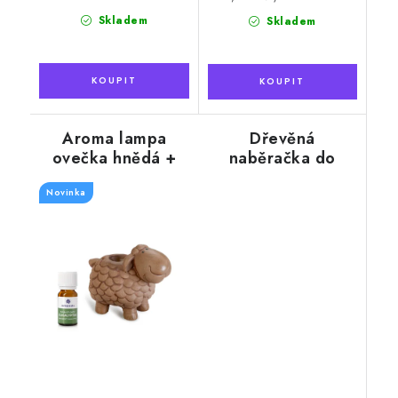
cena:
Skladem
Skladem
Aroma lampa
Dřevěná
ovečka hnědá +
naběračka do
vonný olej
sauny
Eukalyptus, 10 ml
Novinka