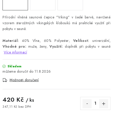
Přírodní vlněná saunová čepice "Viking" v šedé barvě, navržená
vzorem starožitných vikingských klobouků má praktické využití při
pobytu v sauně.
Materiál:
40% Vlna, 60% Polyester;
Velikost:
univerzální,
Vhodné pro:
muže, ženy,
Využití:
doplněk při pobytu v sauně
Více informací
Skladem
11.8.2026
Možnosti doručení
420 Kč
/ ks
347,11 Kč bez DPH
Měrná cena: