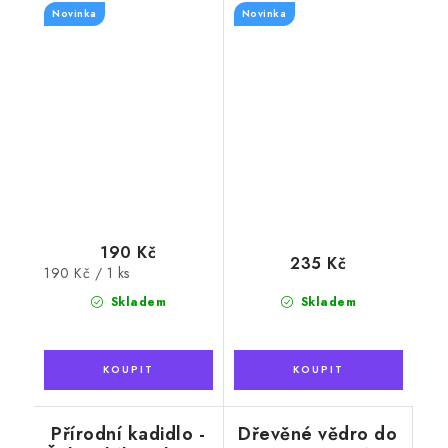
Novinka
Novinka
100g
190 Kč
235 Kč
Měrná
190 Kč / 1 ks
cena:
Skladem
Skladem
Přírodní kadidlo -
Dřevěné vědro do