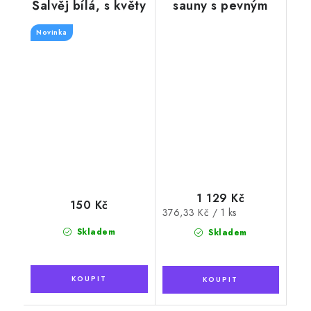
Šalvěj bílá, s květy
sauny s pevným
uchem a
Novinka
naběračkou, tmavé
dřevo
1 129 Kč
150 Kč
Měrná
376,33 Kč / 1 ks
cena:
Skladem
Skladem