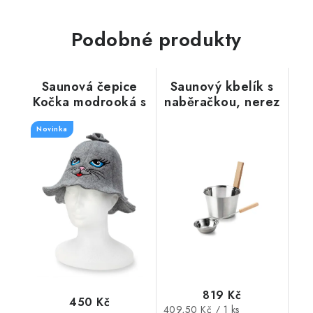
Podobné produkty
Saunová čepice
Saunový kbelík s
Kočka modrooká s
naběračkou, nerez
očkem na
ocel
Novinka
pověšení, šedá
819 Kč
450 Kč
Měrná
409,50 Kč / 1 ks