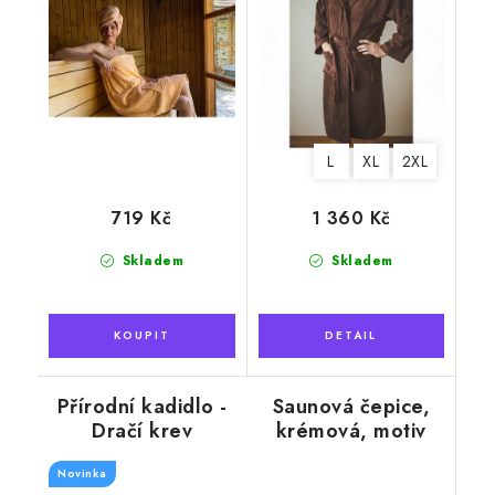
L
XL
2XL
719 Kč
1 360 Kč
Skladem
Skladem
Přírodní kadidlo -
Saunová čepice,
Dračí krev
krémová, motiv
vědro
Novinka