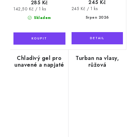
245 Kč
285 Kč
Měrná
245 Kč / 1 ks
Měrná
142,50 Kč / 1 ks
cena:
cena:
Srpen 2026
Skladem
Chladivý gel pro
Turban na vlasy,
unavené a napjaté
růžová
svaly, 100ml