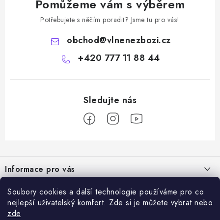
Pomůžeme vám s výběrem
Potřebujete s něčím poradit? Jsme tu pro vás!
obchod
@
vlnenezbozi.cz
+420 777 11 88 44
Z
á
Informace pro vás
p
a
Doprava a platba
Soubory cookies a další technologie používáme pro co
Vše o nákupu
t
nejlepší uživatelský komfort. Zde si je můžete vybrat nebo
Hodnocení obchodu
í
zde
Kontakty
Přijímáme online platby