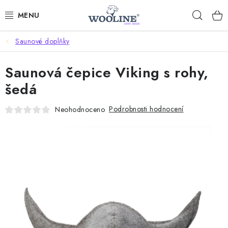
Přejít
Hleda
na
obsah
Saunové doplňky
AKCE %
Saunová čepice Viking s rohy,
DÁRKOVÉ POUKAZY
šedá
OBLEČENÍ
Podrobnosti hodnocení
Neohodnoceno
OBUV
DOMOV A SPANÍ
SAUNA A ZDRAVÍ
ZAHRADA