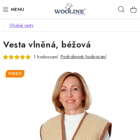
Přejít
Hleda
na
obsah
Vlněné vesty
AKCE %
Vesta vlněná, béžová
DÁRKOVÉ POUKAZY
Podrobnosti hodnocení
1 hodnocení
OBLEČENÍ
VIDEO
OBUV
DOMOV A SPANÍ
SAUNA A ZDRAVÍ
ZAHRADA