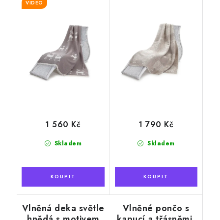
VIDEO
140 x 190 cm
beránka, hnědá,
130 x 200 cm
1 560 Kč
1 790 Kč
Skladem
Skladem
Vlněná deka světle
Vlněné pončo s
hnědá s motivem
kapucí a třásněmi,