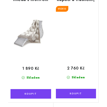
ovečky, 130 x 200
kárované
cm
VIDEO
2 760 Kč
1 890 Kč
Skladem
Skladem