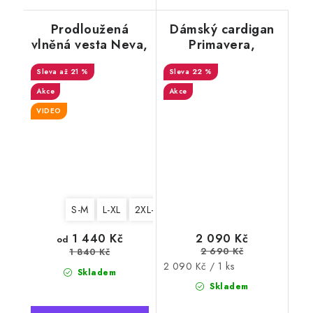
Prodloužená
Dámský cardigan
vlněná vesta Neva,
Primavera,
béžová
krémová
až 21 %
22 %
Akce
Akce
VIDEO
S-M
L-XL
2XL-3XL
1 440 Kč
2 090 Kč
od
2 690 Kč
1 840 Kč
Měrná
2 090 Kč / 1 ks
Skladem
cena:
Skladem