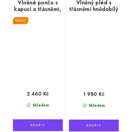
Vlněné pončo s
Vlněný pléd s
kapucí a třásněmi,
třásněmi hnědobílý
světlé
130 x 210 cm
VIDEO
2 460 Kč
1 980 Kč
Skladem
Skladem