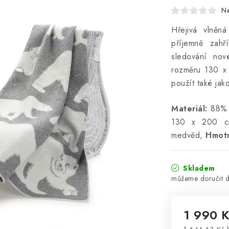
N
Hřejivá vlně
příjemně zahř
sledování nov
rozměru 130 x
použít také jak
Materiál:
88% n
130 x 200 c
medvěd,
Hmot
Skladem
1 990 