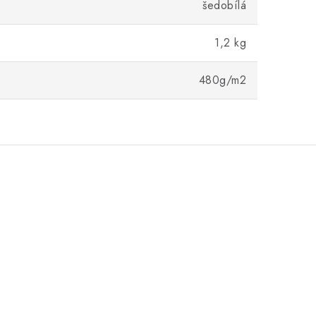
šedobílá
1,2 kg
480g/m2