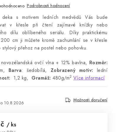
Podrobnosti hodnocení
eohodnoceno
ná deka s motivem ledních medvědů Vás bude
ívat v křesle při čtení zajímavé knížky nebo
ého dílu oblíbeného seriálu. Díky praktickému
 200 cm ji můžete kromě zachumlání se v křesle
o stylový přehoz na postel nebo pohovku.
ovozélandská ovčí vlna + 12% bavlna,
Rozměr:
m,
Barva
: šedobílá,
Zobrazený motiv:
lední
2
nost:
1,2 kg,
Gramáž:
480g/m
Více informací
Možnosti doručení
10.8.2026
Kč
/ ks