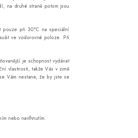
dí, na druhé straně potom jsou
át pouze při 30°C na speciální
sušit ve vodorovné poloze. Při
eňovanější je schopnost vydávat
ční vlastnosti, takže Vás v zimě
 se Vám nestane, že by jste se
ním nebo navlhnutím.