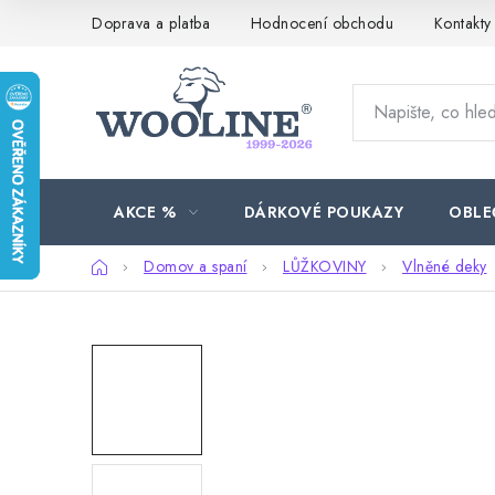
Přejít
Doprava a platba
Hodnocení obchodu
Kontakty
na
obsah
AKCE %
DÁRKOVÉ POUKAZY
OBLE
Domů
Domov a spaní
LŮŽKOVINY
Vlněné deky