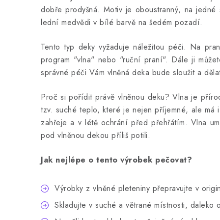
dobře prodyšná. Motiv je oboustranný, na jedné 
lední medvědi v bílé barvě na šedém pozadí.
Tento typ deky vyžaduje náležitou péči. Na pran
program "vlna" nebo "ruční praní". Dále ji můžet
správné péči Vám vlněná deka bude sloužit a dělat
Proč si pořídit právě vlněnou deku? Vlna je příro
tzv. suché teplo, které je nejen příjemné, ale má 
zahřeje a v létě ochrání před přehřátím. Vlna um
pod vlněnou dekou příliš potili.
Jak nejlépe o tento výrobek pečovat?
Výrobky z vlněné pleteniny přepravujte v ori
Skladujte v suché a větrané místnosti, daleko o