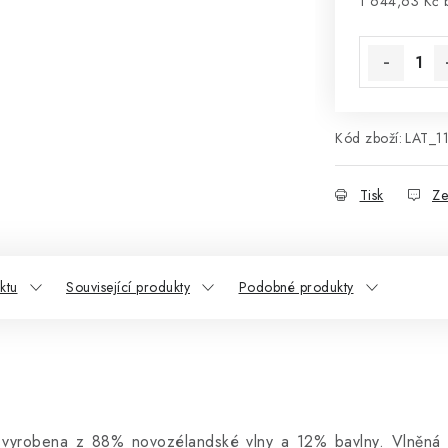
1 644,63 Kč
Měrná cena
Kód zboží:
LAT_1
Tisk
Ze
ktu
Související produkty
Podobné produkty
 vyrobena z 88% novozélandské vlny a 12% bavlny. Vlněná d