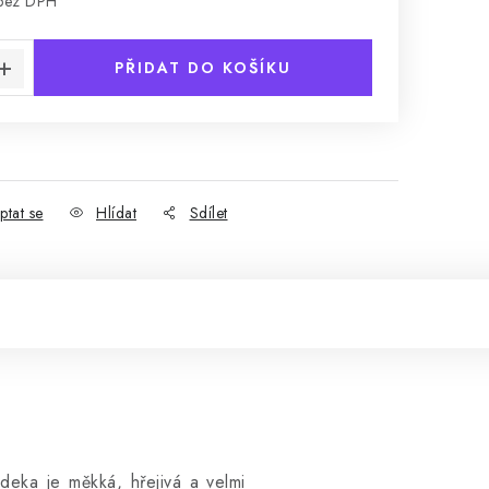
 bez DPH
:
PŘIDAT DO KOŠÍKU
1
ptat se
Hlídat
Sdílet
eka je měkká, hřejivá a velmi