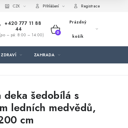
CZK
Přihlášení
Registrace
Prázdný
+420 777 11 88
44
NÁKUPNÍ
(po – pá: 8:00 – 14:00)
košík
KOŠÍK
 ZDRAVÍ
ZAHRADA
 deka šedobílá s
m ledních medvědů,
 200 cm