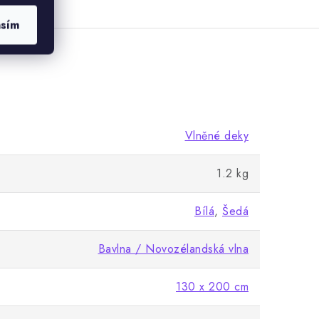
asím
Vlněné deky
1.2 kg
Bílá
,
Šedá
Bavlna / Novozélandská vlna
130 x 200 cm