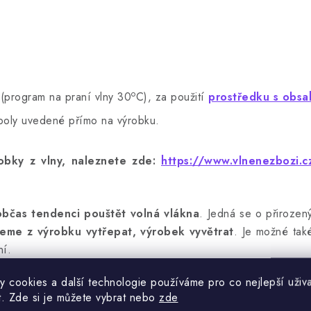
o
(program na praní vlny 30
C), za použití
prostředku s obsa
mboly uvedené přímo na výrobku.
bky z vlny, naleznete zde:
https://www.vlnenezbozi.cz
občas tendenci pouštět volná vlákna
. Jedná se o přirozený
eme z výrobku vytřepat, výrobek vyvětrat
. Je možné také
ní.
y cookies a další technologie používáme pro co nejlepší uživa
t. Zde si je můžete vybrat nebo
zde