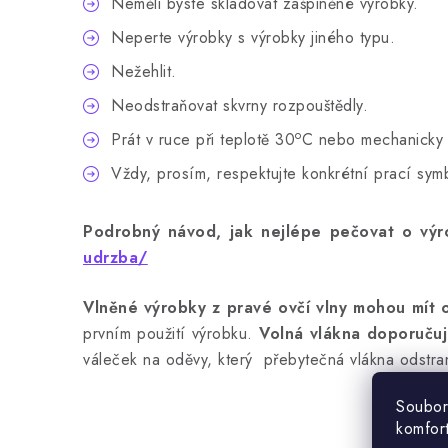
Neměli byste skladovat zašpiněné výrobky.
Neperte výrobky s výrobky jiného typu.
Nežehlit.
Neodstraňovat skvrny rozpouštědly.
o
Prát v ruce při teplotě 30
C nebo mechanicky 
Vždy, prosím, respektujte konkrétní prací sy
Podrobný návod, jak nejlépe pečovat o výro
udrzba/
Vlněné výrobky z pravé ovčí vlny mohou mít 
prvním použití výrobku.
Volná vlákna doporučuj
váleček na oděvy, který přebytečná vlákna odstra
Soubor
komfor