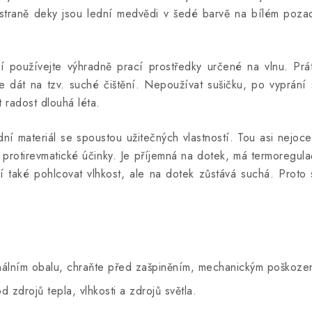
straně deky jsou lední medvědi v šedé barvě na bílém poza
í používejte výhradně prací prostředky určené na vlnu. Pr
e dát na tzv. suché čištění. Nepoužívat sušičku, po vyprání 
 radost dlouhá léta.
dní materiál se spoustou užitečných vlastností. Tou asi nejoc
i protirevmatické účinky. Je příjemná na dotek, má termoregula
í také pohlcovat vlhkost, ale na dotek zůstává suchá. Proto
ginálním obalu, chraňte před zašpiněním, mechanickým poškoze
d zdrojů tepla, vlhkosti a zdrojů světla.