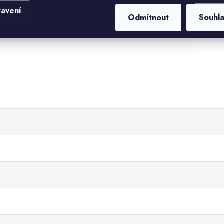
tavení
Odmítnout
Souhl