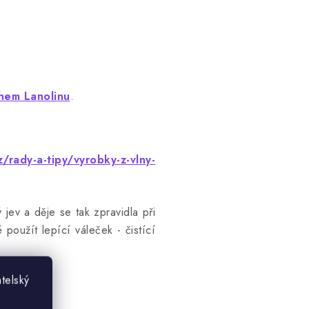
hem Lanolinu
.
/rady-a-tipy/vyrobky-z-vlny-
 jev a děje se tak zpravidla při
 použít lepící váleček - čistící
telský