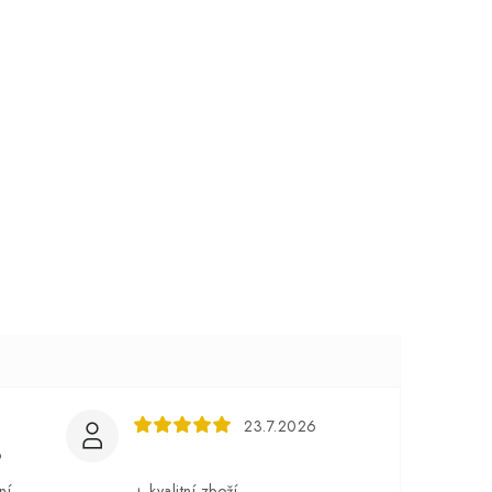
23.7.2026
6
ní
+ kvalitní zboží