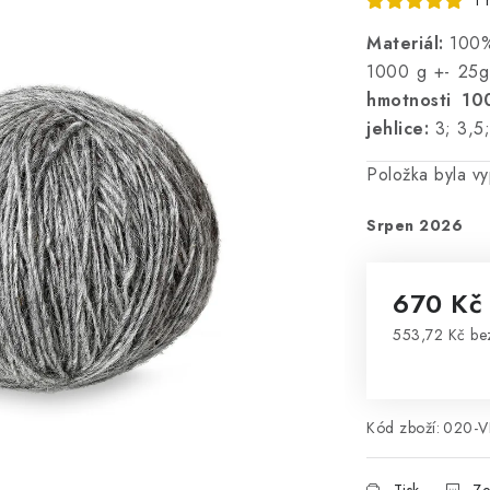
1 
Materiál:
100%
1000 g +- 25g
hmotnosti 1
jehlice:
3; 3,5
Položka byla 
Srpen 2026
670 K
553,72 Kč b
Měrná cena
Kód zboží:
020-V
Tisk
Ze