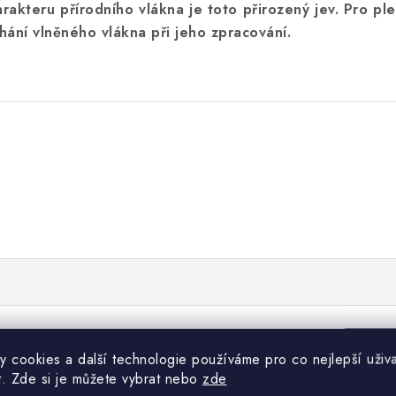
arakteru přírodního vlákna je toto přirozený jev. Pro 
hání vlněného vlákna při jeho zpracování.
y cookies a další technologie používáme pro co nejlepší uživa
t. Zde si je můžete vybrat nebo
zde