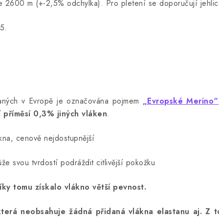
e 2600 m (+-2,5% odchylka). Pro pletení se doporučují jehlice
5.
ovaných v Evropě je označována pojmem
„Evropské Merino“
í příměsí 0,3% jiných vláken
.
ákna, cenově nejdostupnější
e svou tvrdostí podráždit citlivější pokožku
ky tomu získalo vlákno větší pevnost.
erá neobsahuje žádná přidaná vlákna elastanu aj. Z 