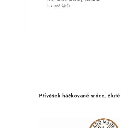
luxusně 😉👍
Přívěšek háčkované srdce, žluté