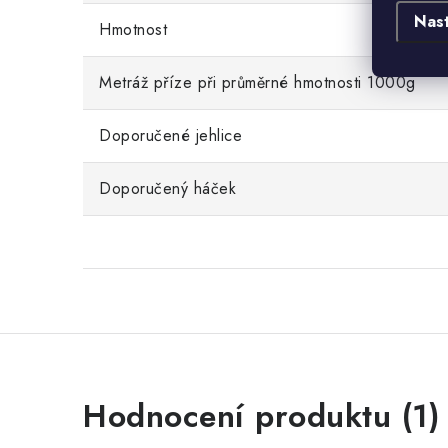
Nas
Hmotnost
Metráž příze při průměrné hmotnosti 1000g
Doporučené jehlice
Doporučený háček
V
Hodnocení produktu (1)
ý