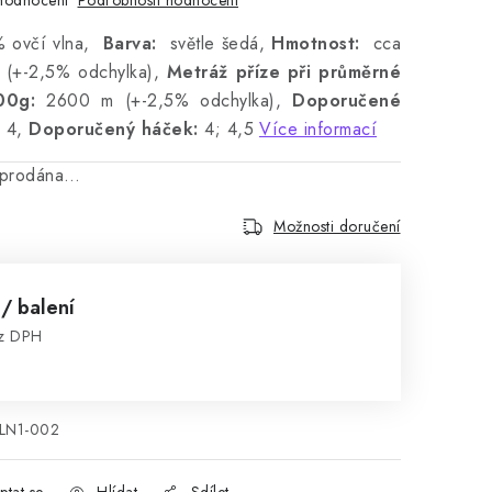
hodnocení
 ovčí vlna,
Barva:
světle šedá,
Hmotnost:
cca
 (+-2,5% odchylka),
Metráž příze při průměrné
000g:
2600 m (+-2,5% odchylka),
Doporučené
; 4,
Doporučený háček:
4; 4,5
Více informací
vyprodána…
Možnosti doručení
č
/ balení
ez DPH
:
LN1-002
ptat se
Hlídat
Sdílet