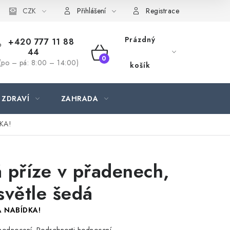
CZK
Přihlášení
Registrace
Prázdný
+420 777 11 88
44
NÁKUPNÍ
(po – pá: 8:00 – 14:00)
košík
KOŠÍK
 ZDRAVÍ
ZAHRADA
KA!
 příze v přadenech,
světle šedá
 NABÍDKA!
Podrobnosti hodnocení