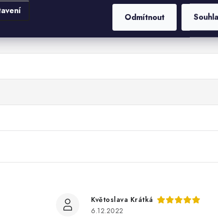
tavení
Odmítnout
Souhl
Květoslava Krátká
6.12.2022