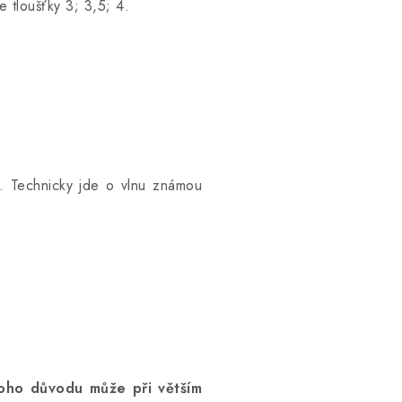
 tloušťky 3; 3,5; 4.
. Technicky jde o vlnu známou
toho důvodu může při větším