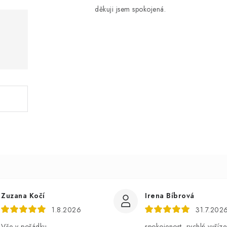
děkuji jsem spokojená.
Zuzana Kočí
Irena Bíbrová
1.8.2026
31.7.202
Vše v pořádku.
spokojenost, rychlé vyříze