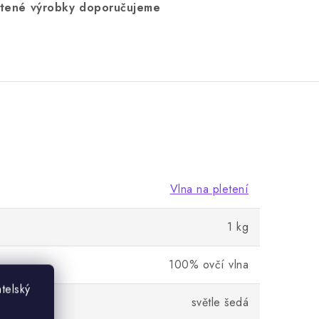
pletené výrobky doporučujeme
Vlna na pletení
1 kg
100% ovčí vlna
telský
světle šedá