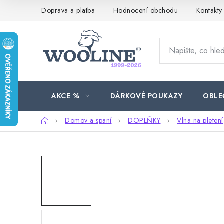
Přejít
Doprava a platba
Hodnocení obchodu
Kontakty
na
obsah
AKCE %
DÁRKOVÉ POUKAZY
OBLE
Domů
Domov a spaní
DOPLŇKY
Vlna na pletení