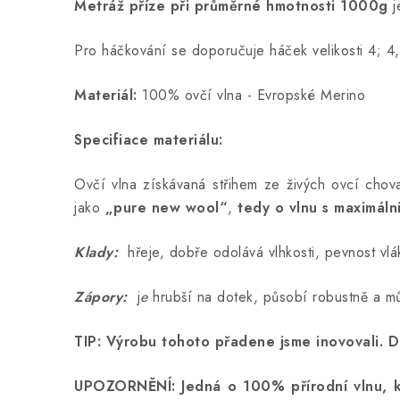
Metráž příze při průměrné hmotnosti 1000g
j
Pro háčkování se doporučuje háček velikosti 4; 4,
Materiál:
100% ovčí vlna - Evropské Merino
Specifiace materiálu:
Ovčí vlna získávaná střihem ze živých ovcí ch
jako
„pure new wool“
,
tedy o vlnu s maximáln
Klady:
hřeje, dobře odolává vlhkosti, pevnost vl
Zápory:
j
e
hrubší na dotek, působí robustně a můž
TIP: Výrobu tohoto přadene jsme inovovali. Dí
UPOZORNĚNÍ: Jedná o 100% přírodní vlnu, kt