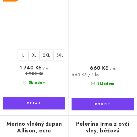
L
XL
2XL
3XL
1 740 Kč
660 Kč
/ ks
/ ks
1 950 Kč
Měrná
660 Kč / 1 ks
cena:
Skladem
Skladem
Merino vlněný župan
Pelerína Irma z ovčí
Allison, ecru
vlny, béžová