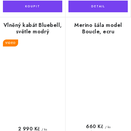
Vlněný kabát Bluebell,
Merino šála model
světle modrý
Boucle, ecru
VIDEO
660 Kč
/ ks
2 990 Kč
/ ks