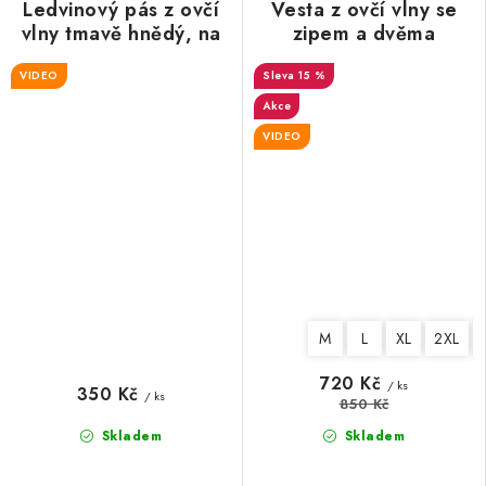
Ledvinový pás z ovčí
Vesta z ovčí vlny se
vlny tmavě hnědý, na
zipem a dvěma
suchý zip
kapsami, kostkovaná
VIDEO
15 %
Akce
VIDEO
M
L
XL
2XL
720 Kč
/ ks
350 Kč
/ ks
850 Kč
Skladem
Skladem