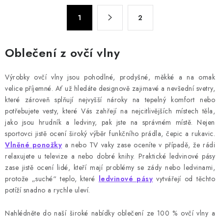
á
S
d
1
2
t
a
r
c
á
Oblečení z ovčí vlny
n
í
k
p
Výrobky ovčí vlny jsou pohodlné, prodyšné, měkké a na omak
o
r
velice příjemné. Ať už hledáte designově zajimavé a nevšední svetry,
v
v
které zároveň splňují nejvyšší nároky na tepelný komfort nebo
á
k
potřebujete vesty, které Vás zahřejí na nejcitlivějších místech těla,
n
y
jako jsou hrudník a ledviny, pak jste na správném místě. Nejen
í
v
sportovci jistě ocení široký výběr funkčního prádla, čepic a rukavic.
Vlněné ponožky
a nebo TV vaky zase oceníte v případě, že rádi
ý
relaxujete u televize a nebo dobré knihy. Praktické ledvinové pásy
p
zase jistě ocení lidé, kteří mají problémy se zády nebo ledvinami,
i
protože „suché“ teplo, které
ledvinové pásy
vytvářejí od těchto
s
potíží snadno a rychle uleví.
u
Nahlédněte do naší široké nabídky oblečení ze 100 % ovčí vlny a