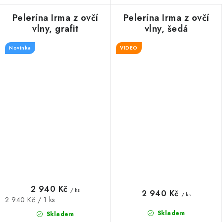
Pelerína Irma z ovčí
Pelerína Irma z ovčí
vlny, grafit
vlny, šedá
Novinka
VIDEO
2 940 Kč
/ ks
2 940 Kč
/ ks
Měrná
2 940 Kč / 1 ks
cena:
Skladem
Skladem