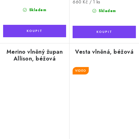
Měrná
660 Kč / 1 ks
cena:
Skladem
Skladem
Merino vlněný župan
Vesta vlněná, béžová
Allison, béžová
VIDEO