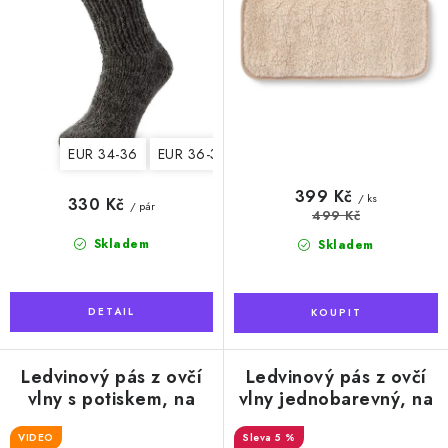
EUR 34-36
EUR 36-38
EUR 39-42
399 Kč
/ ks
330 Kč
/ pár
499 Kč
Skladem
Skladem
Ledvinový pás z ovčí
Ledvinový pás z ovčí
vlny s potiskem, na
vlny jednobarevný, na
šňůrky
šňůrky
VIDEO
5 %