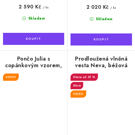
2 590 Kč
2 020 Kč
/ ks
/ ks
Skladem
Skladem
Pončo Julia s
Prodloužená vlněná
copánkovým vzorem,
vesta Neva, béžová
ovčí vlna, béžová
VIDEO
až 21 %
Akce
VIDEO