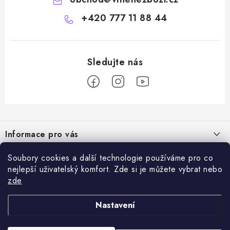
+420 777 11 88 44
Z
á
Informace pro vás
p
a
Doprava a platba
Soubory cookies a další technologie používáme pro co
Vše o nákupu
t
nejlepší uživatelský komfort. Zde si je můžete vybrat nebo
Hodnocení obchodu
í
zde
Kontakty
Přijímáme online platby
Dárky k nákupu
Rady a tipy
Nastavení
Ověřený e-shop
Výměna / vrácení zboží
Certifikáty kvality