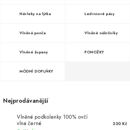
Doprava a platba
Hodnocení obchodu
Kontakty
Moje objednávka
FAQ
Návleky na lýtka
Ledvinové pásy
Vlněná ponča
Vlněné nákrčníky
Vlněné župany
PONOŽKY
MÓDNÍ DOPLŇKY
Nejprodávanější
Vlněné podkolenky 100% ovčí
vlna černé
330 Kč