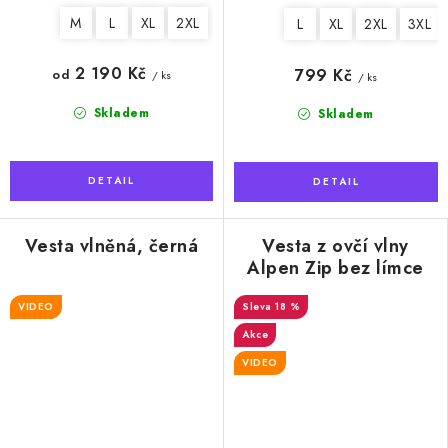
M
L
XL
2XL
L
XL
2XL
3XL
2 190 Kč
799 Kč
od
/ ks
/ ks
Skladem
Skladem
Vesta vlněná, černá
Vesta z ovčí vlny
Alpen Zip bez límce
tmavě šedá
VIDEO
18 %
Akce
VIDEO