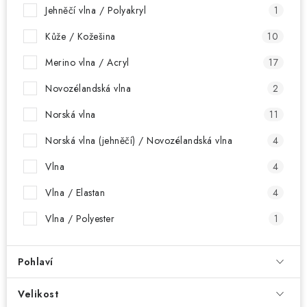
Jehněčí vlna / Polyakryl
1
Kůže / Kožešina
10
Merino vlna / Acryl
17
Novozélandská vlna
2
Norská vlna
11
Norská vlna (jehněčí) / Novozélandská vlna
4
Vlna
4
Vlna / Elastan
4
Vlna / Polyester
1
Pohlaví
Velikost