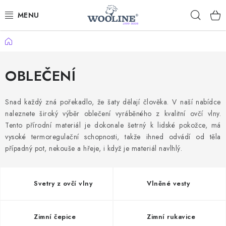
Přejít
Hleda
na
obsah
Domů
AKCE %
DÁRKOVÉ POUKAZY
OBLEČENÍ
OBLEČENÍ
Snad každý zná pořekadlo, že šaty dělají člověka. V naší nabídce
naleznete široký výběr oblečení vyráběného z kvalitní ovčí vlny.
OBUV
Tento přírodní materiál je dokonale šetrný k lidské pokožce, má
vysoké termoregulační schopnosti, takže ihned odvádí od těla
DOMOV A SPANÍ
případný pot, nekouše a hřeje, i když je materiál navlhlý.
SAUNA A ZDRAVÍ
Svetry z ovčí vlny
Vlněné vesty
ZAHRADA
Zimní čepice
Zimní rukavice