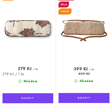
Akce
VIDEO
279 Kč
399 Kč
/ ks
/ ks
Měrná
420 Kč
279 Kč / 1 ks
cena:
Skladem
Skladem