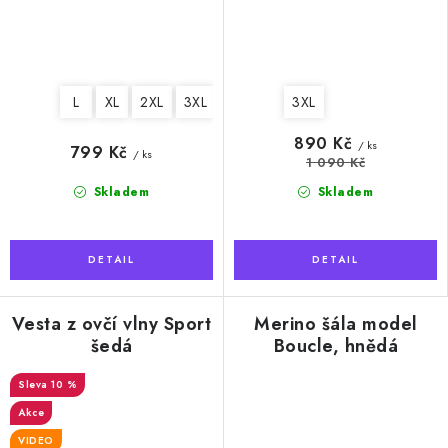
L
XL
2XL
3XL
4XL
3XL
890 Kč
/ ks
799 Kč
/ ks
1 090 Kč
Skladem
Skladem
Vesta z ovčí vlny Sport
Merino šála model
šedá
Boucle, hnědá
10 %
Akce
VIDEO