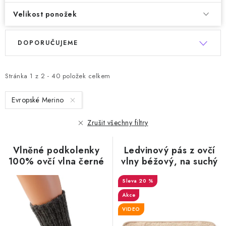
Velikost ponožek
Ř
V
DOPORUČUJEME
a
ý
z
p
e
Stránka
1
z
2
-
40
položek celkem
i
n
s
Evropské Merino
í
p
p
r
Zrušit všechny filtry
r
o
o
Vlněné podkolenky
Ledvinový pás z ovčí
d
d
100% ovčí vlna černé
vlny béžový, na suchý
u
zip
u
k
20 %
k
t
Akce
t
ů
VIDEO
ů