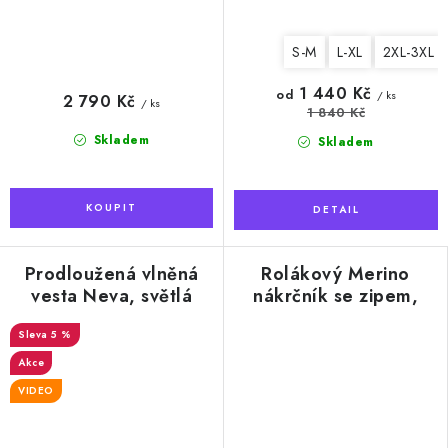
S-M
L-XL
2XL-3XL
1 440 Kč
od
/ ks
2 790 Kč
/ ks
1 840 Kč
Skladem
Skladem
Prodloužená vlněná
Rolákový Merino
vesta Neva, světlá
nákrčník se zipem,
krémová
béžový
5 %
Akce
VIDEO