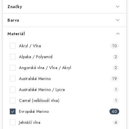
Značky
Barva
Materiál
Akryl / Vlna
10
Alpaka / Polyamid
2
Angorská vlna / Vlna / Akryl
2
Australské Merino
19
Australské Merino / Lycra
1
Camel (velbloudí vlna)
1
Evropské Merino
40
Jehněčí vlna
4