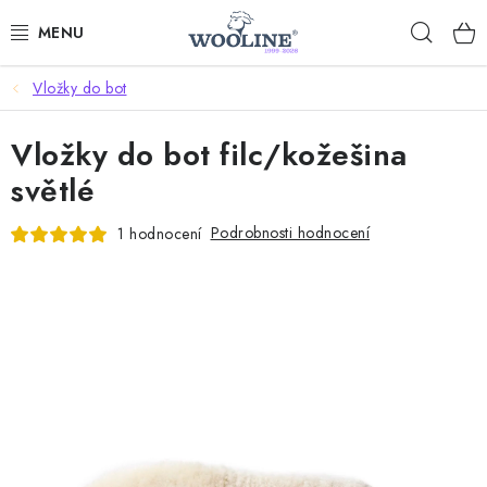
Přejít
Hleda
na
obsah
Vložky do bot
AKCE %
Vložky do bot filc/kožešina
DÁRKOVÉ POUKAZY
světlé
OBLEČENÍ
Podrobnosti hodnocení
1 hodnocení
OBUV
DOMOV A SPANÍ
SAUNA A ZDRAVÍ
ZAHRADA