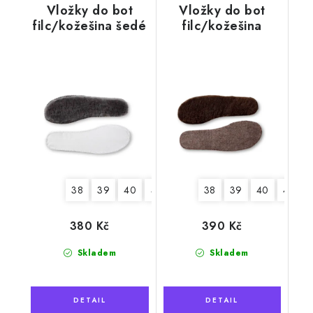
Vložky do bot
Vložky do bot
filc/kožešina šedé
filc/kožešina
hnědé
38
39
40
41
42
43
38
44
39
45
40
41
380 Kč
390 Kč
Skladem
Skladem