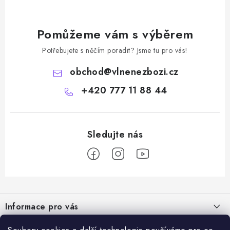
Pomůžeme vám s výběrem
Potřebujete s něčím poradit? Jsme tu pro vás!
obchod
@
vlnenezbozi.cz
+420 777 11 88 44
Z
á
Informace pro vás
p
a
Doprava a platba