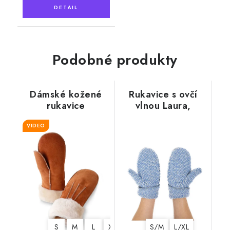
Podobné produkty
Dámské kožené
Rukavice s ovčí
rukavice
vlnou Laura,
"Exclusive", světle
modré
hnědé s kožešinou
VIDEO
S
M
L
XL
S/M
L/XL