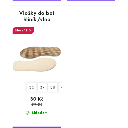
Vložky do bot
hliník/vlna
19 %
36
37
38
40
41
42
43
44
45
4
80 Kč
99 Kč
Skladem