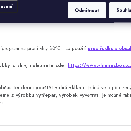
tavení
Odmítnout
Souhl
o
(program na praní vlny 30
C), za použití
prostředku s obsa
bky z vlny, naleznete zde:
https://www.vlnenezbozi.cz
občas tendenci pouštět volná vlákna
. Jedná se o přirozený
eme z výrobku vytřepat, výrobek vyvětrat
. Je možné také
ní.