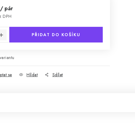
/ pár
ez DPH
:
PŘIDAT DO KOŠÍKU
variantu
ptat se
Hlídat
Sdílet