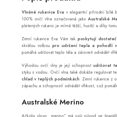
Vlněné rukavice Eva
v elegantní přírodní bílé 
100% ovčí vlna označovaná jako
Australské M
pletených rukavic je mírně těžší, hustší a díky tom
Zimní rukavice Eva Vám tak
poskytují dostateč
skvělou volbou
pro udržení tepla
a pohodlí 
pomáhá udržovat teplo těla a zároveň odvádět vlhk
Výhodou ovčí vlny je její schopnost
udržovat te
styku s vodou. Ovčí vlna také dokáže regulovat t
chlad v teplých podmínkách
. Zimní rukavice z 
zápachu a schopností odvádět vlhkost, což pomáh
Australské Merino
Ačkoliv slovo „merino“ má svůj původ ve španělš