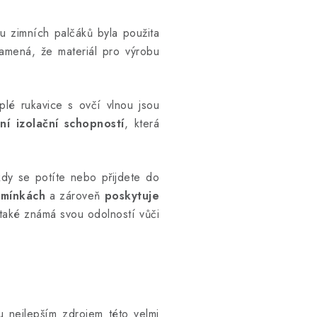
u zimních palčáků byla použita
namená, že materiál pro výrobu
plé rukavice s ovčí vlnou jsou
ní izolační schopností
, která
kdy se potíte nebo přijdete do
dmínkách
a zároveň
poskytuje
 také známá svou odolností vůči
u nejlepším zdrojem této velmi