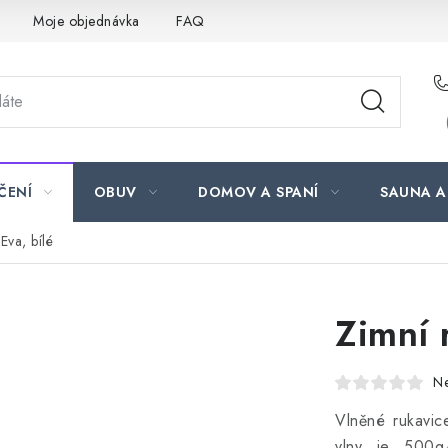
Moje objednávka
FAQ
ČENÍ
OBUV
DOMOV A SPANÍ
SAUNA A
Eva, bílé
Zimní 
N
Vlněné rukavic
vlny je 500g