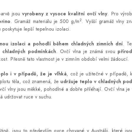
barvě jsou
vyrobeny z vysoce kvalitní ovčí vlny
. Pro výrob
2
erino
. Gramáž materiálu je 500 g/m
. Vyšší gramáž vlny z
u poskytuje lepší tepelnou izolaci.
nou izolaci
a pohodlí během chladných zimních dní
. Te
v chladných podmínkách
. Ovčí vlna je známá svou
přírod
ost. Přesně tato vlastnost je v zimním období velmi žádoucí.
plo i v případě, že je vlhká
, což je užitečné v případě, 
eplotu těla, což znamená, že
udržuje teplo v chladných po
ovčí vlny jsou měkké, pohodlné a dobře přiléhají. Ovčí vlna je
á udržovat ruce v suchu.
tině, jsou to především ovce chované v Austrálii, které jso