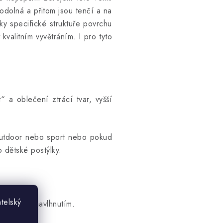
 odolná a přitom jsou tenčí a na
ky specifické struktuře povrchu
valitním vyvětráním. I pro tyto
 a oblečení ztrácí tvar, vyšší
 outdoor nebo sport nebo pokud
o dětské postýlky.
telský
ním nebo navlhnutím.