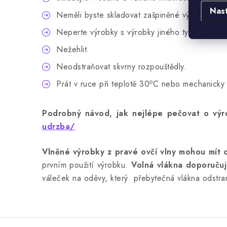
Nas
Neměli byste skladovat zašpiněné výrobky.
Neperte výrobky s výrobky jiného typu.
Nežehlit.
Neodstraňovat skvrny rozpouštědly.
o
Prát v ruce při teplotě 30
C nebo mechanicky 
Podrobný návod, jak nejlépe pečovat o výro
udrzba/
Vlněné výrobky z pravé ovčí vlny mohou mít 
prvním použití výrobku.
Volná vlákna doporučuj
váleček na oděvy, který přebytečná vlákna odstra