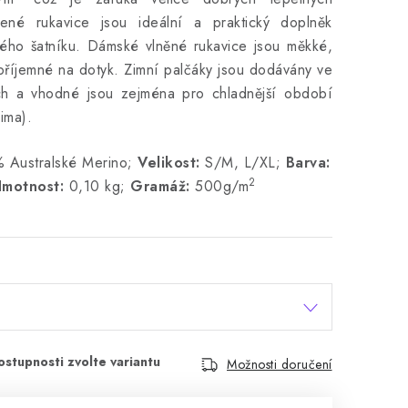
etené rukavice jsou ideální a praktický doplněk
ho šatníku. Dámské vlněné rukavice jsou měkké,
příjemné na dotyk. Zimní palčáky jsou dodávány ve
ch a vhodné jsou zejména pro chladnější období
ima).
Australské Merino;
Velikost:
S/M, L/XL;
Barva:
2
motnost:
0,10 kg;
Gramáž:
500g/m
Možnosti doručení