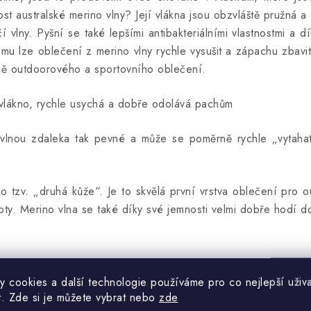
ost australské merino vlny? Její vlákna jsou obzvláště pružná a
vlny. Pyšní se také lepšími antibakteriálními vlastnostmi a dí
u lze oblečení z merino vlny rychle vysušit a zápachu zbavit k
robě outdoorového a sportovního oblečení.
é vlákno, rychle usychá a dobře odolává pachům
lnou zdaleka tak pevné a může se poměrně rychle „vytahat“
o tzv. „druhá kůže“. Je to skvělá první vrstva oblečení pro
oty. Merino vlna se také díky své jemnosti velmi dobře hodí d
y cookies a další technologie používáme pro co nejlepší uživa
ginálním obalu, chraňte před zašpiněním, mechanickým poškoze
t. Zde si je můžete vybrat nebo
zde
d zdrojů tepla, vlhkosti a zdrojů světla.