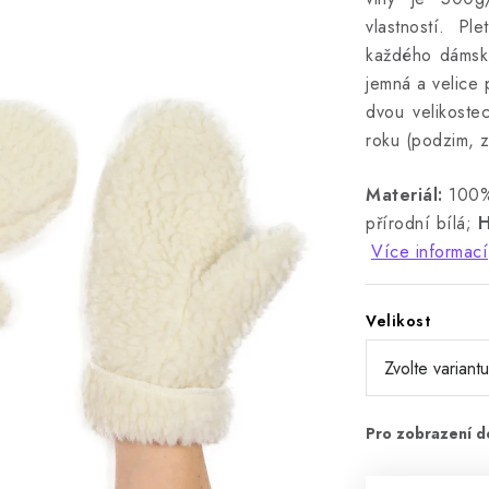
vlastností. Pl
každého dámské
jemná a velice 
dvou velikoste
roku (podzim, z
Materiál:
100% 
přírodní bílá;
H
Více informací
Velikost