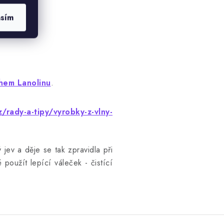
asím
hem Lanolinu
.
/rady-a-tipy/vyrobky-z-vlny-
 jev a děje se tak zpravidla při
 použít lepící váleček - čistící