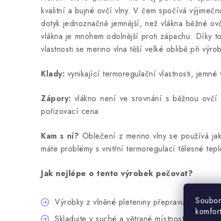
kvalitní a bujné ovčí vlny. V čem spočívá výjimečn
dotyk jednoznačně jemnější, než vlákna běžné ovčí 
vlákna je mnohem odolnější proti zápachu. Díky tom
vlastnosti se merino vlna těší velké oblibě při vý
Klady:
vynikající termoregulační vlastnosti, jemn
Zápory:
vlákno není ve srovnání s běžnou ovčí v
pořizovací cena
Kam s ní?
Oblečení z merino vlny se používá jak
máte problémy s vnitřní termoregulací tělesné tepl
Jak nejlépe o tento výrobek pečovat?
Soubor
Výrobky z vlněné pleteniny přepravujte v ori
komfor
Skladujte v suché a větrané místnosti, daleko o