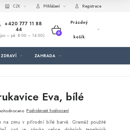
CZK
Přihlášení
Registrace
Prázdný
+420 777 11 88
44
NÁKUPNÍ
(po – pá: 8:00 – 14:00)
košík
KOŠÍK
 ZDRAVÍ
ZAHRADA
rukavice Eva, bílé
Podrobnosti hodnocení
eohodnoceno
e na zimu v přírodní bílé barvě. Gramáž použité
2
/m
což je záruka velice dobrých tepelných