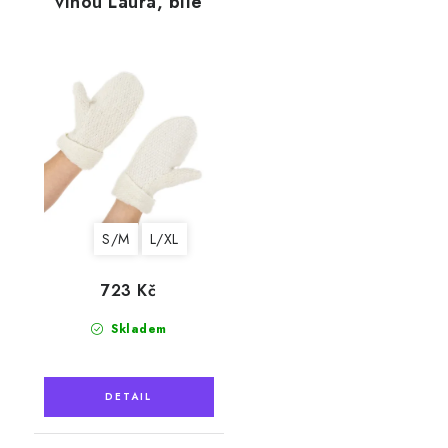
vlnou Laura, bílé
S/M
L/XL
723 Kč
Skladem