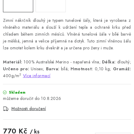
Zimní nákrčník dlouhý je typem tunelové šály, která je vyrobena z
vlněného materiálu a slouží k udržení tepla a ochraně krku před
chladem během zimních měsíců. Vlněná tunelová šála v bílé barvě
je měkká, jemná a velice příjemná na dotyk. Tuto zimní vlněnou šálu
lze omotat kolem krku dvakrát a je určena pro ženy i muže.
Materiál:
100% Australské Merino - napařená vlna;
Délka:
dlouhý;
Určeno pro:
Unisex;
Barva:
bílá;
Hmotnost:
0,10 kg;
Gramáž:
2
400g/m
Více informací
Skladem
10.8.2026
Možnosti doručení
770 Kč
/ ks