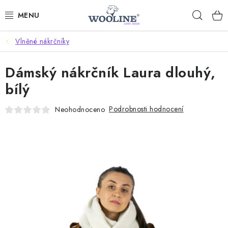
Přejít
Hleda
na
obsah
Vlněné nákrčníky
AKCE %
Dámský nákrčník Laura dlouhý,
DÁRKOVÉ POUKAZY
bílý
OBLEČENÍ
Podrobnosti hodnocení
Neohodnoceno
OBUV
DOMOV A SPANÍ
SAUNA A ZDRAVÍ
ZAHRADA