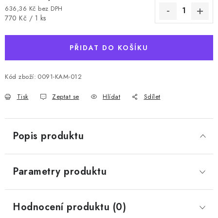
636,36 Kč bez DPH
Měrná cena:
770 Kč / 1 ks
PŘIDAT DO KOŠÍKU
Kód zboží:
0091-KAM-012
Tisk
Zeptat se
Hlídat
Sdílet
Popis produktu
Parametry produktu
Hodnocení produktu (0)