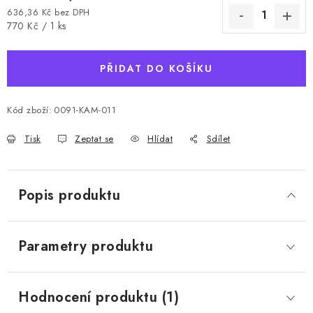
636,36 Kč bez DPH
Měrná cena:
770 Kč / 1 ks
PŘIDAT DO KOŠÍKU
Kód zboží:
0091-KAM-011
Tisk
Zeptat se
Hlídat
Sdílet
Popis produktu
Parametry produktu
Hodnocení produktu (1)