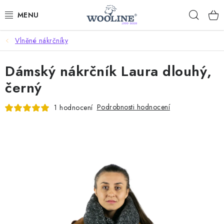
Přejít
Hleda
na
obsah
Vlněné nákrčníky
AKCE %
Dámský nákrčník Laura dlouhý,
DÁRKOVÉ POUKAZY
černý
OBLEČENÍ
Podrobnosti hodnocení
1 hodnocení
OBUV
DOMOV A SPANÍ
SAUNA A ZDRAVÍ
ZAHRADA