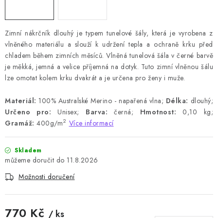
Zimní nákrčník dlouhý je typem tunelové šály, která je vyrobena z
vlněného materiálu a slouží k udržení tepla a ochraně krku před
chladem během zimních měsíců. Vlněná tunelová šála v černé barvě
je měkká, jemná a velice příjemná na dotyk. Tuto zimní vlněnou šálu
lze omotat kolem krku dvakrát a je určena pro ženy i muže.
Materiál:
100% Australské Merino - napařená vlna;
Délka:
dlouhý;
Určeno pro:
Unisex;
Barva:
černá;
Hmotnost:
0,10 kg;
2
Gramáž:
400g/m
Více informací
Skladem
11.8.2026
Možnosti doručení
770 Kč
/ ks