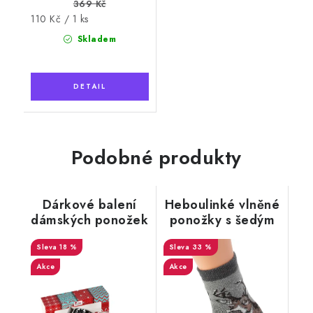
369 Kč
Měrná
110 Kč / 1 ks
cena:
Skladem
Podobné produkty
Dárkové balení
Heboulinké vlněné
dámských ponožek
ponožky s šedým
3v1 NATURAL
Jelenem
Wooline Wool 9
18 %
33 %
Akce
Akce