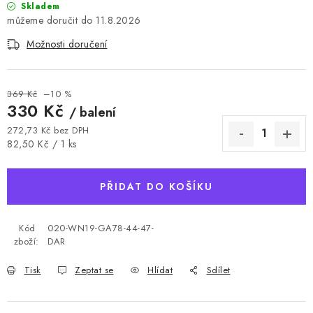
Skladem
11.8.2026
Možnosti doručení
369 Kč
–10 %
330 Kč
/ balení
272,73 Kč bez DPH
Měrná cena:
82,50 Kč / 1 ks
PŘIDAT DO KOŠÍKU
Kód
020-WN19-GA78-44-47-
zboží:
DAR
Tisk
Zeptat se
Hlídat
Sdílet