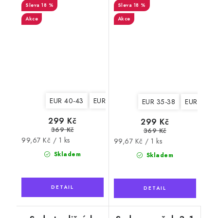
Wooline Wool 1
18 %
18 %
Akce
Akce
EUR 40-43
EUR 44-47
EUR 35-38
EUR 39-4
299 Kč
299 Kč
369 Kč
369 Kč
Měrná
99,67 Kč / 1 ks
Měrná
99,67 Kč / 1 ks
cena:
cena:
Skladem
Skladem