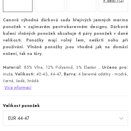
+ další (12)
Cenově výhodná dárková sada hřejivých jemných merino
ponožek v zajímavém pestrobarevném designu. Dárkové
balení vlněných ponožek obsahuje 4 páry ponožek v dané
velikosti. Ponožky mají volný lem, neškrtí nohu při
používání. Vlněné ponožky jsou vhodné jak na domácí
nošení, tak na tůry.
Materiál:
85% Vlna, 12% Polyamid, 3% Elastan ,
Určeno pro:
muže,
Velikosti:
40-43, 44-47,
Barva:
4 barevné odstíny - modrá,
černá, šedá, hnědá
Více informací
Velikost ponožek