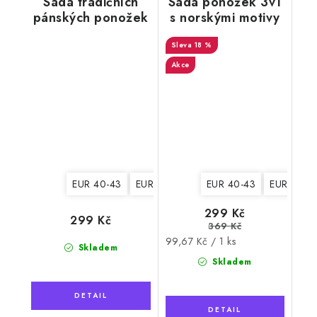
Sada tradičních
Sada ponožek 3v1
pánských ponožek
s norskými motivy
3v1, vyplétaný
pro muže, Natural
vzor 2
18 %
Wool 11
Akce
EUR 40-43
EUR 44-47
EUR 40-43
EUR 44-4
299 Kč
299 Kč
369 Kč
Měrná
99,67 Kč / 1 ks
Skladem
cena:
Skladem