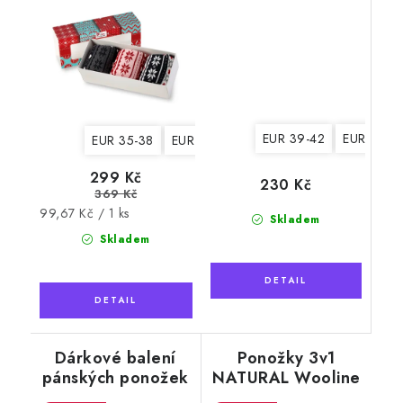
EUR 39-42
EUR 43-4
EUR 35-38
EUR 39-42
299 Kč
230 Kč
369 Kč
Měrná
99,67 Kč / 1 ks
Skladem
cena:
Skladem
Dárkové balení
Ponožky 3v1
pánských ponožek
NATURAL Wooline
3v1 NATURAL
Wool 5, dámské