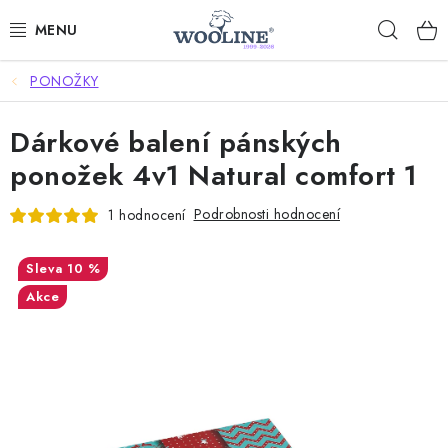
Přejít
Hleda
na
obsah
PONOŽKY
AKCE %
Dárkové balení pánských
DÁRKOVÉ POUKAZY
ponožek 4v1 Natural comfort 1
OBLEČENÍ
Podrobnosti hodnocení
1 hodnocení
OBUV
10 %
DOMOV A SPANÍ
Akce
SAUNA A ZDRAVÍ
ZAHRADA