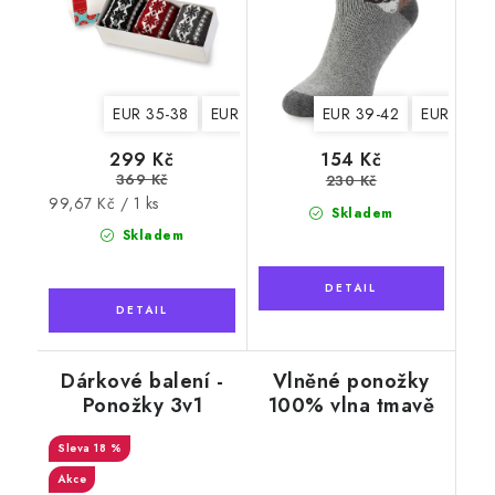
EUR 35-38
EUR 39-42
EUR 39-42
EUR 43-4
299 Kč
154 Kč
369 Kč
230 Kč
Měrná
99,67 Kč / 1 ks
Skladem
cena:
Skladem
Dárkové balení -
Vlněné ponožky
Ponožky 3v1
100% vlna tmavě
NATURAL Wooline
hnědé s jelenem
Wool 3, dámské
18 %
Akce