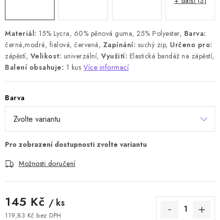
+ další (3)
Materiál:
15% Lycra, 60% pěnová guma, 25% Polyester,
Barva:
černá,modrá, fialová, červená,
Zapínání:
suchý zip,
Určeno pro:
zápěstí,
Velikost:
univerzální,
Využití:
Elastická bandáž na zápěstí,
Balení obsahuje:
1 kus
Více informací
Barva
Možnosti doručení
145 Kč
/ ks
119,83 Kč bez DPH