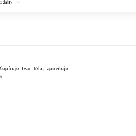
odukty
Kopíruje tvar těla, zpevňuje
a: