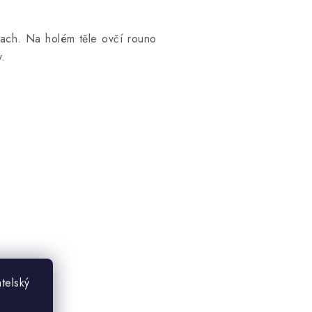
kach. Na holém těle ovčí rouno
y.
telský