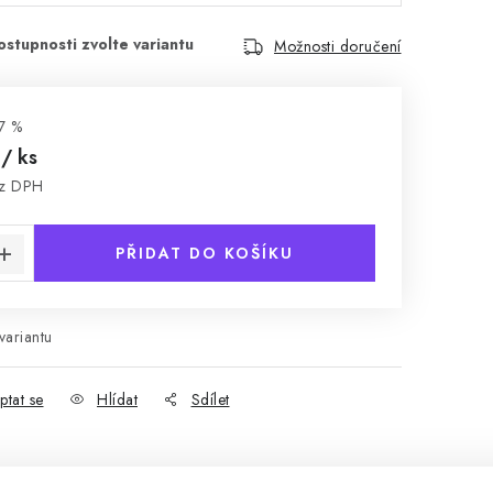
Možnosti doručení
7 %
č
/ ks
ez DPH
:
PŘIDAT DO KOŠÍKU
variantu
ptat se
Hlídat
Sdílet