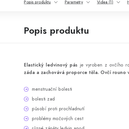
Popis produktu
Parametry
Videa (1)
Popis produktu
Elastický ledvinový pás
je vyroben z ovčího r
záda a zachovává proporce těla. Ovčí rouno v
menstruační bolesti
bolesti zad
působí proti prochladnutí
problémy močových cest
různé záněty ledvin apod.