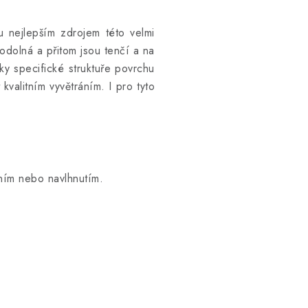
u nejlepším zdrojem této velmi
 odolná a přitom jsou tenčí a na
ky specifické struktuře povrchu
valitním vyvětráním. I pro tyto
ním nebo navlhnutím.