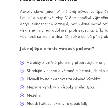
Ačkoliv slovo „merino“ má svůj původ ve španělš
kvalitní a bujné ovčí vlny. V čem spočívá výjimečn
dotyk jednoznačně jemnější, než vlákna běžné ovčí 
vlákna je mnohem odolnější proti zápachu. Díky tom
vlastnosti se merino vlna těší velké oblibě při vý
Jak nejlépe o tento výrobek pečovat?
Výrobky z vlněné pleteniny přepravujte v ori
Skladujte v suché a větrané místnosti, daleko o
Neměli byste skladovat zašpiněné výrobky.
Neperte výrobky s výrobky jiného typu.
Nežehlit.
Neodstraňovat skvrny rozpouštědly.