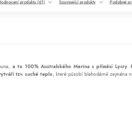
Hodnocení produktu (61)
Související produkty
Podobné pr
ouna,
a to 100% Australského Merina s příměsí Lycry
.
ytváří tzv. suché teplo
, které působí blahodárně zejména n