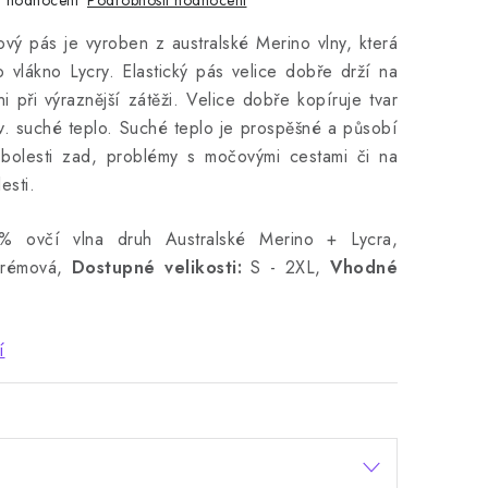
 hodnocení
nový pás je vyroben z australské Merino vlny, která
 vlákno Lycry. Elastický pás velice dobře drží na
ni při výraznější zátěži. Velice dobře kopíruje tvar
tzv. suché teplo. Suché teplo je prospěšné a působí
bolesti zad, problémy s močovými cestami či na
esti.
 ovčí vlna druh Australské Merino + Lycra,
krémová,
Dostupné velikosti:
S - 2XL,
Vhodné
í