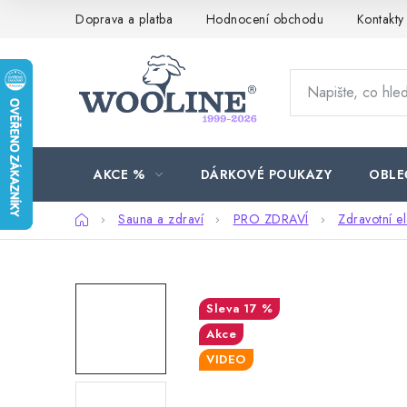
Přejít
Doprava a platba
Hodnocení obchodu
Kontakty
na
obsah
AKCE %
DÁRKOVÉ POUKAZY
OBLE
Domů
Sauna a zdraví
PRO ZDRAVÍ
Zdravotní e
17 %
Akce
VIDEO