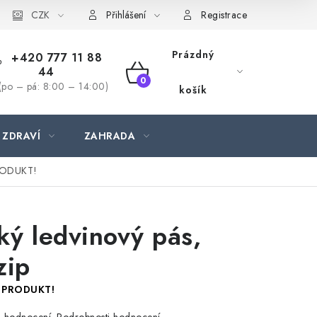
CZK
Přihlášení
Registrace
Prázdný
+420 777 11 88
44
NÁKUPNÍ
(po – pá: 8:00 – 14:00)
košík
KOŠÍK
 ZDRAVÍ
ZAHRADA
RODUKT!
cký ledvinový pás,
zip
 PRODUKT!
Podrobnosti hodnocení