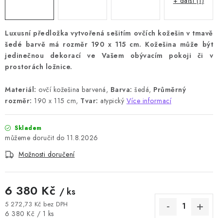
+ další (1)
Luxusní předložka vytvořená sešitím ovčích kožešin v tmavě
šedé barvě má rozměr 190 x 115 cm. Kožešina může být
jedinečnou dekorací ve Vašem obývacím pokoji či v
prostorách ložnice.
Materiál:
ovčí kožešina barvená,
Barva:
šedá,
Průměrný
rozměr:
190 x 115 cm,
Tvar:
atypický
Více informací
Skladem
11.8.2026
Možnosti doručení
6 380 Kč
/ ks
5 272,73 Kč bez DPH
Měrná cena:
6 380 Kč / 1 ks