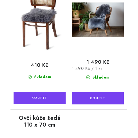
1 490 Kč
410 Kč
Měrná
1 490 Kč / 1 ks
cena:
Skladem
Skladem
Ovčí kůže šedá
110 x 70 cm