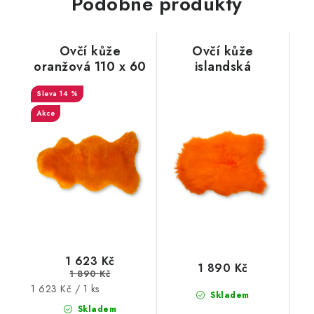
Podobné produkty
Ovčí kůže
Ovčí kůže
oranžová 110 x 60
islandská
cm
oranžová, 95 x 75
14 %
cm
Akce
1 623 Kč
1 890 Kč
1 890 Kč
Měrná
1 623 Kč / 1 ks
Skladem
cena:
Skladem