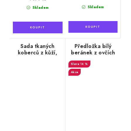
Skladem
Skladem
Sada tkaných
Předložka bílý
koberců z kůží,
beránek z ovčích
krémově bílá, 3ks
kůží
v balení
14 %
Akce