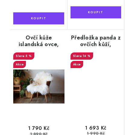
Ovčí kůže
Předložka panda z
islandská ovce,
ovčích kůží,
EXCLUSIVE 105 x
bílá/tmavě hnědá
5 %
85 cm
14 %
Akce
Akce
1 693 Kč
1 790 Kč
1 990 Kč
1 890 Kč