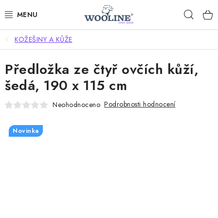
Přejít
Hleda
na
obsah
KOŽEŠINY A KŮŽE
AKCE %
Předložka ze čtyř ovčích kůží,
DÁRKOVÉ POUKAZY
šedá, 190 x 115 cm
OBLEČENÍ
Podrobnosti hodnocení
Neohodnoceno
OBUV
Novinka
DOMOV A SPANÍ
SAUNA A ZDRAVÍ
ZAHRADA