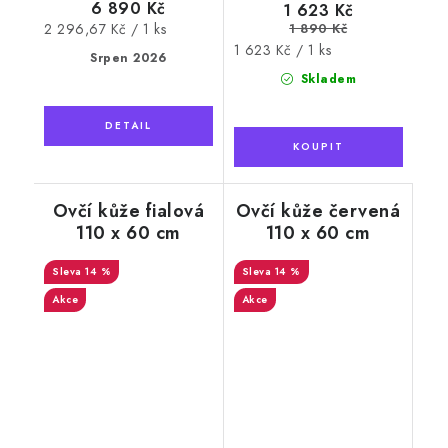
6 890 Kč
1 623 Kč
Měrná
1 890 Kč
2 296,67 Kč / 1 ks
Měrná
cena:
1 623 Kč / 1 ks
Srpen 2026
cena:
Skladem
Ovčí kůže fialová
Ovčí kůže červená
110 x 60 cm
110 x 60 cm
14 %
14 %
Akce
Akce