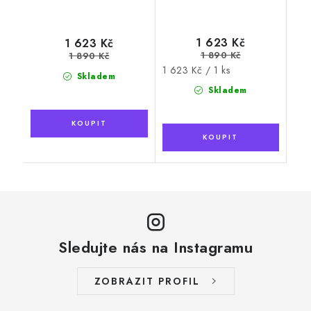
1 623 Kč
1 623 Kč
1 890 Kč
1 890 Kč
Měrná
1 623 Kč / 1 ks
Skladem
cena:
Skladem
Sledujte nás na Instagramu
ZOBRAZIT PROFIL