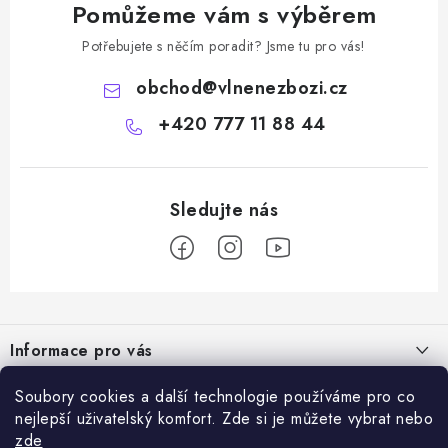
Pomůžeme vám s výběrem
Potřebujete s něčím poradit? Jsme tu pro vás!
obchod
@
vlnenezbozi.cz
+420 777 11 88 44
Z
á
Informace pro vás
p
a
Doprava a platba
Soubory cookies a další technologie používáme pro co
Vše o nákupu
t
nejlepší uživatelský komfort. Zde si je můžete vybrat nebo
Hodnocení obchodu
í
zde
Kontakty