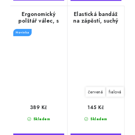
Ergonomický
Elastická bandáž
polštář válec, s
na zápěstí, suchý
výplní s ovčí vlny,
zip
Novinka
13 x 50 cm
červená
fialová
389 Kč
145 Kč
Skladem
Skladem