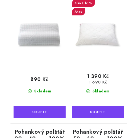
potah s aktivním
17 %
stříbrem
Akce
1 390 Kč
890 Kč
1 690 Kč
Skladem
Skladem
Pohankový polštář
Pohankový polštář