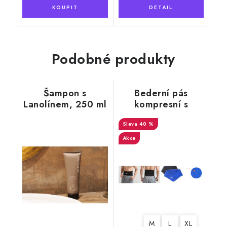
Podobné produkty
Šampon s
Bederní pás
Lanolínem, 250 ml
kompresní s
výztuží, hladký,
40 %
černý
Akce
M
L
XL