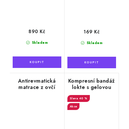
890 Kč
169 Kč
Skladem
Skladem
Antirevmatická
Kompresní bandáž
matrace z ovčí
lokte s gelovou
vlny, 90 x 200 cm
výztuží, modrá
40 %
Akce