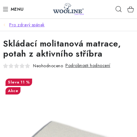
Přejít
Hleda
na
obsah
Pro zdravý spánek
AKCE %
Skládací molitanová matrace,
DÁRKOVÉ POUKAZY
potah z aktivního stříbra
OBLEČENÍ
Podrobnosti hodnocení
Neohodnoceno
OBUV
11 %
DOMOV A SPANÍ
Akce
SAUNA A ZDRAVÍ
ZAHRADA