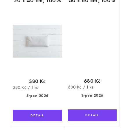
20 x 40 cm, 100%
50 x 60 cm, 100%
bavlna
bavlna
680 Kč
380 Kč
Měrná
680 Kč / 1 ks
Měrná
380 Kč / 1 ks
cena:
cena:
Srpen 2026
Srpen 2026