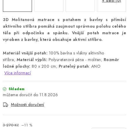
+ další (6)
3D Molitanová matrace s potahem z bavlny s příměsí
aktivního stříbra pomáhá zaujmout správnou polohu celého
těla při odpočinku a spánku. Vnější potah matrace je
vyroben z bavlny, která obsahuje aktivní stříbro
.
Materiál vnější potah:
100% bavlna s vlákny aktivního
stříbra;
Materiál výplň:
Polyuretanová pěna - molitan;
Rozměr
ložné plochy:
80 x 200 cm;
Pratelný potah
: ANO
Více informací
Skladem
11.8.2026
Možnosti doručení
3 270 Kč
–11 %