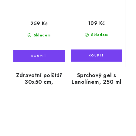
109 Kč
259 Kč
Skladem
Skladem
Zdravotní polštář
Sprchový gel s
30x50 cm,
Lanolínem, 250 ml
paměťová pěna,
potah s aktivním
stříbrem