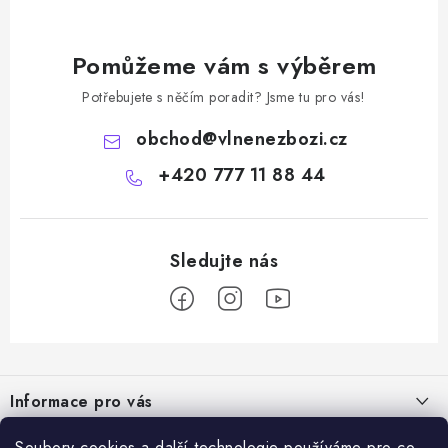
Pomůžeme vám s výběrem
Potřebujete s něčím poradit? Jsme tu pro vás!
obchod
@
vlnenezbozi.cz
+420 777 11 88 44
Z
á
Informace pro vás
p
a
Doprava a platba
Soubory cookies a další technologie používáme pro co