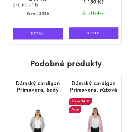
1 150 Kč
Měrná
240 Kč / 1 ks
cena:
Skladem
Srpen 2026
Podobné produkty
Dámský cardigan
Dámský cardigan
Primavera, šedý
Primavera, růžová
24 %
Akce