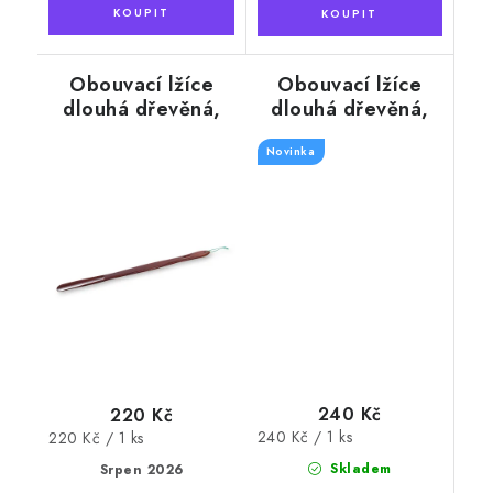
Obouvací lžíce
Obouvací lžíce
dlouhá dřevěná,
dlouhá dřevěná,
barva mahagon,
barva olše, 74 cm
73 cm
Novinka
240 Kč
220 Kč
Měrná
240 Kč / 1 ks
Měrná
220 Kč / 1 ks
cena:
cena:
Skladem
Srpen 2026