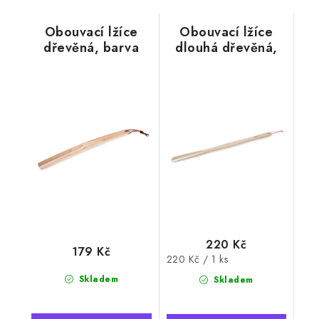
Obouvací lžíce
Obouvací lžíce
dřevěná, barva
dlouhá dřevěná,
přírodní
barva přírodní, 73
cm
220 Kč
179 Kč
Měrná
220 Kč / 1 ks
cena:
Skladem
Skladem