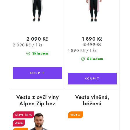
2 090 Kč
1 890 Kč
2 490 Kč
Měrná
2 090 Kč / 1 ks
Měrná
1 890 Kč / 1 ks
cena:
Skladem
cena:
Skladem
Vesta z ovčí vlny
Vesta vlněná,
Alpen Zip bez
béžová
límce tmavě šedá
18 %
VIDEO
Akce