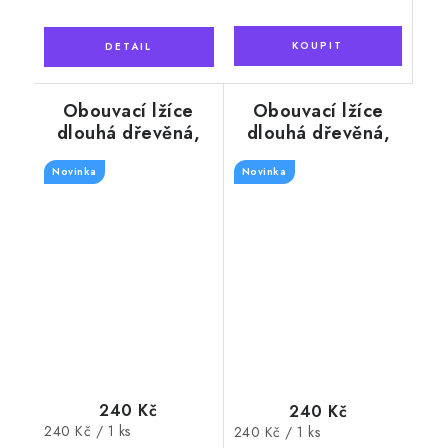
Obouvací lžíce
Obouvací lžíce
dlouhá dřevěná,
dlouhá dřevěná,
barva přírodní 74
barva mahagon 74
Novinka
cm
Novinka
cm
240 Kč
240 Kč
Měrná
240 Kč / 1 ks
Měrná
240 Kč / 1 ks