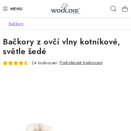
Přejít
Hleda
na
obsah
Bačkory
AKCE %
Bačkory z ovčí vlny kotníkové,
DÁRKOVÉ POUKAZY
světle šedé
OBLEČENÍ
Podrobnosti hodnocení
24 hodnocení
OBUV
DOMOV A SPANÍ
SAUNA A ZDRAVÍ
ZAHRADA