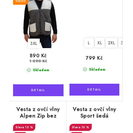
VIDEO
L
XL
2XL
3XL
3XL
890 Kč
799 Kč
1 090 Kč
Skladem
Skladem
Vesta z ovčí vlny
Vesta z ovčí vlny
Alpen Zip bez
Sport šedá
límce světle modrá
13 %
10 %