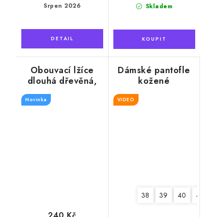
cena:
cena:
Srpen 2026
Skladem
Obouvací lžíce
Dámské pantofle
dlouhá dřevěná,
kožené
barva tmavý
"Exclusive", šedé
Novinka
mahagon 74 cm
VIDEO
38
39
40
41
240 Kč