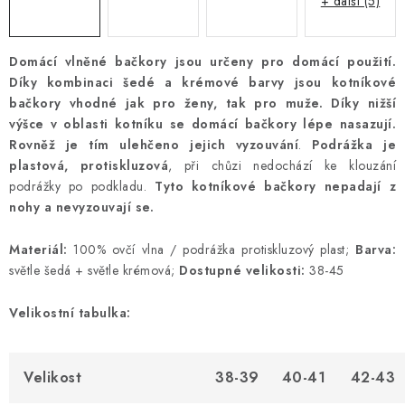
+ další (5)
Domácí vlněné bačkory jsou určeny pro domácí použití.
Díky kombinaci šedé a krémové barvy jsou kotníkové
bačkory vhodné jak pro ženy, tak pro muže.
Díky nižší
výšce v oblasti kotníku se domácí bačkory lépe nasazují.
Rovněž je tím ulehčeno jejich vyzouvání
.
Podrážka je
plastová, protiskluzová
, při chůzi nedochází ke klouzání
podrážky po podkladu.
Tyto kotníkové bačkory nepadají z
nohy a nevyzouvají se.
Materiál:
100% ovčí vlna / podrážka protiskluzový plast;
Barva:
světle šedá + světle krémová;
Dostupné velikosti:
38-45
Velikostní tabulka:
Velikost
38-39
40-41
42-43