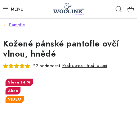
Přejít
Hleda
na
obsah
Pantofle
AKCE %
Kožené pánské pantofle ovčí
DÁRKOVÉ POUKAZY
vlnou, hnědé
OBLEČENÍ
Podrobnosti hodnocení
22 hodnocení
OBUV
14 %
DOMOV A SPANÍ
Akce
VIDEO
SAUNA A ZDRAVÍ
ZAHRADA