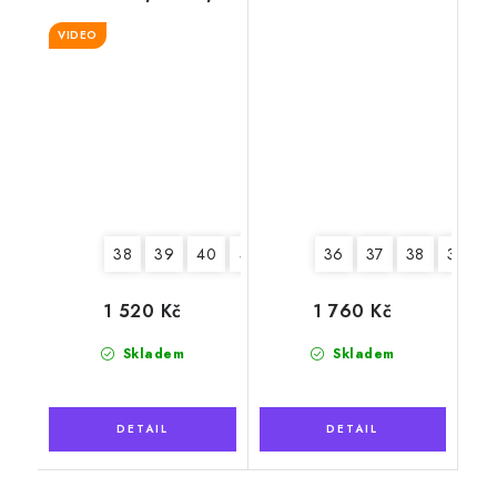
měkká podrážka
"Exclusive"
VIDEO
38
39
40
41
42
43
36
44
37
45
38
46
39
1 520 Kč
1 760 Kč
Skladem
Skladem