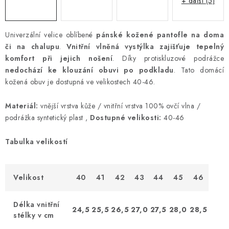
+ další (5)
Univerzální velice oblíbené
pánské kožené pantofle na doma
či na chalupu
.
Vnitřní vlněná vystýlka zajišťuje tepelný
komfort při jejich nošení
. Díky protiskluzové podrážce
nedochází ke klouzání obuvi po podkladu
. Tato domácí
kožená obuv je dostupná ve velikostech 40-46.
Materiál:
vnější vrstva kůže / vnitřní vrstva 100% ovčí vlna /
podrážka syntetický plast ,
Dostupné velikosti:
40-46
Tabulka velikostí
Velikost
40
41
42
43
44
45
46
Délka vnitřní
24,5
25,5
26,5
27,0
27,5
28,0
28,5
stélky v cm