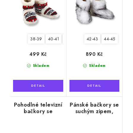
38-39
40-41
42-43
44-45
42-43
44-45
499 Kč
890 Kč
Skladem
Skladem
Pohodlné televizní
Pánské bačkory se
bačkory se
suchým zipem,
sněhovou vločkou
černý lem