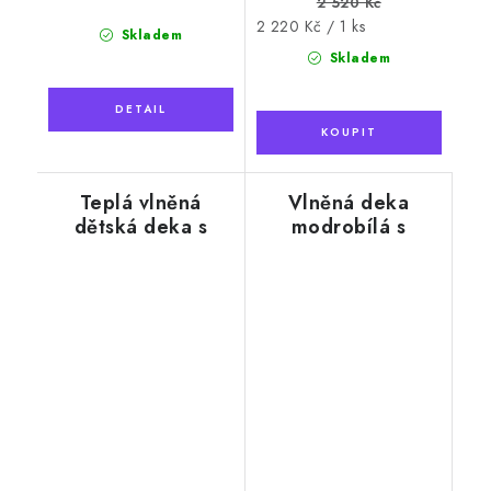
2 520 Kč
Měrná
2 220 Kč / 1 ks
Skladem
cena:
Skladem
Teplá vlněná
Vlněná deka
dětská deka s
modrobílá s
motivem
motivem ledních
medvídka, růžová,
medvědů, 130 x
90 x 130 cm
200 cm