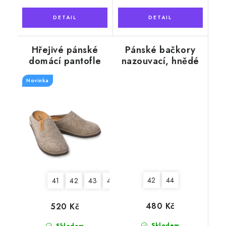
Hřejivé pánské
Pánské bačkory
domácí pantofle
nazouvací, hnědé
WOOL
káro
Novinka
42
44
41
42
43
44
45
46
480 Kč
520 Kč
Skladem