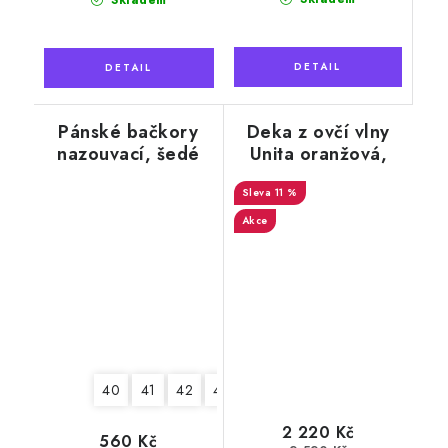
Skladem
Pánské bačkory
Deka z ovčí vlny
nazouvací, šedé
Unita oranžová,
káro
140 x 200 cm
11 %
Akce
40
41
42
43
44
45
46
2 220 Kč
560 Kč