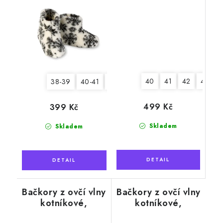
40
41
42
44
4
38-39
40-41
42-43
44-45
499 Kč
399 Kč
Skladem
Skladem
Bačkory z ovčí vlny
Bačkory z ovčí vlny
kotníkové,
kotníkové,
modročervené
červenočerné