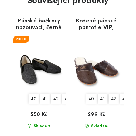
Související produkty
Pánské bačkory
Kožené pánské
nazouvací, černé
pantofle VIP,
hnědé
VIDEO
40
41
42
44
40
41
42
43
4
550 Kč
299 Kč
Skladem
Skladem