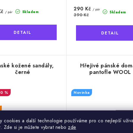
290 Kč
/ pár
Kč
Skladem
/ pár
Skladem
390 Kč
ské kožené sandály,
Hřejivé pánské dom
černé
pantofle WOOL
10 %
Novinka
y cookies a další technologie používáme pro co nejlepší uživa
t. Zde si je můžete vybrat nebo
zde