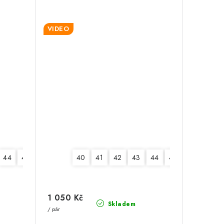
VIDEO
44
45
46
40
41
42
43
44
45
1 050 Kč
Skladem
/ pár