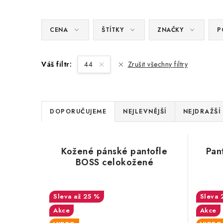
CENA
ŠTÍTKY
ZNAČKY
P
Váš filtr:
44
Zrušit všechny filtry
Ř
DOPORUČUJEME
NEJLEVNĚJŠÍ
NEJDRAŽŠÍ
a
z
V
Kožené pánské pantofle
Pan
e
BOSS celokožené
ý
n
p
až 25 %
í
i
Akce
Akce