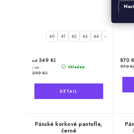
Nas
40
41
42
43
44
45
46
47
349 Kč
870 
od
970 K
Skladem
/ pár
399 Kč
Pánské korkové pantofle,
Pán
černé