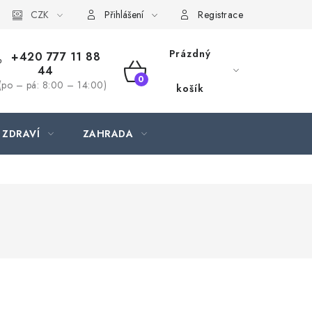
CZK
Přihlášení
Registrace
Prázdný
+420 777 11 88
44
NÁKUPNÍ
(po – pá: 8:00 – 14:00)
košík
KOŠÍK
 ZDRAVÍ
ZAHRADA