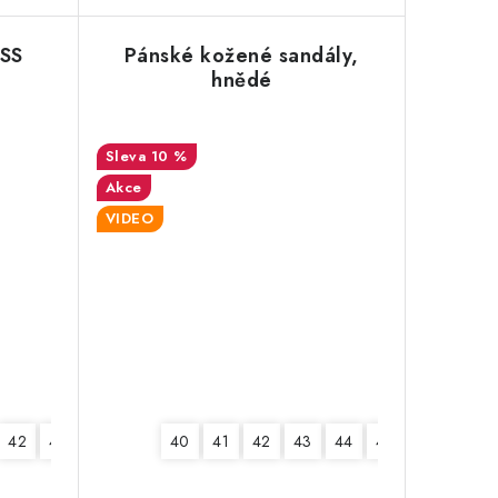
OSS
Pánské kožené sandály,
hnědé
10 %
Akce
VIDEO
42
43
44
45
40
46
41
42
43
44
45
46