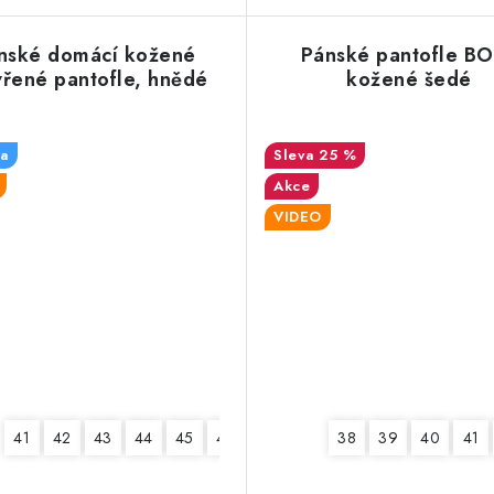
nské domácí kožené
Pánské pantofle B
vřené pantofle, hnědé
kožené šedé
a
25 %
Akce
VIDEO
41
42
43
44
45
46
38
39
40
41