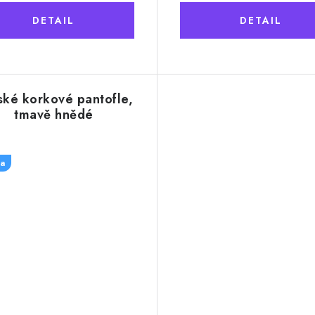
ské korkové pantofle,
tmavě hnědé
a