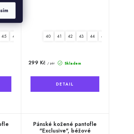
asím
45
46
40
41
42
43
44
45
46
299 Kč
Skladem
/ pár
ofle
Pánské kožené pantofle
é
"Exclusive", béžové