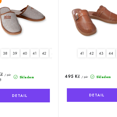
38
48
39
49
40
50
41
42
43
44
45
41
42
43
44
Kč
/ pár
495 Kč
Skladem
/ pár
Skladem
č