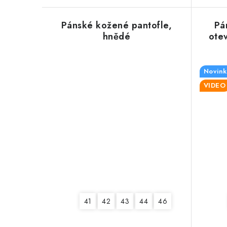
Pánské kožené pantofle,
Pá
hnědé
ote
Novink
VIDEO
41
42
43
44
46