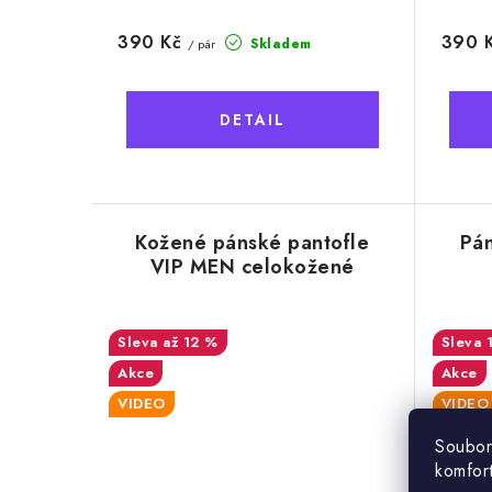
390 Kč
390 
Skladem
/ pár
Kožené pánské pantofle
Pán
VIP MEN celokožené
až 12 %
Akce
Akce
VIDEO
VIDEO
Soubor
komfor