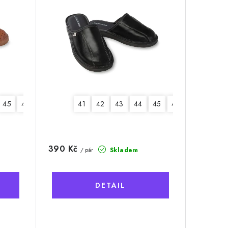
45
46
41
42
43
44
45
46
390 Kč
Skladem
/ pár