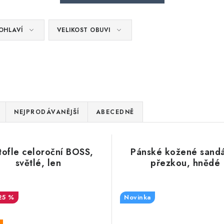
OHLAVÍ
VELIKOST OBUVI
NEJPRODÁVANĚJŠÍ
ABECEDNĚ
tofle celoroční BOSS,
Pánské kožené sandá
světlé, len
přezkou, hnědé
25 %
Novinka