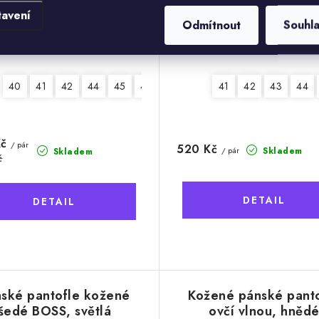
tavení
Odmítnout
Souhl
40
48
49
41
42
50
44
45
46
41
42
43
44
Kč
/ pár
520 Kč
Skladem
/ pár
Skladem
č
ské pantofle kožené
Kožené pánské pant
šedé BOSS, světlá
ovčí vlnou, hněd