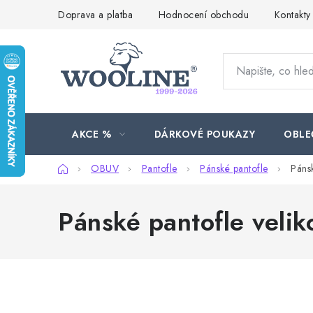
Přejít
Doprava a platba
Hodnocení obchodu
Kontakty
na
obsah
AKCE %
DÁRKOVÉ POUKAZY
OBLE
Domů
OBUV
Pantofle
Pánské pantofle
Páns
Pánské pantofle veli