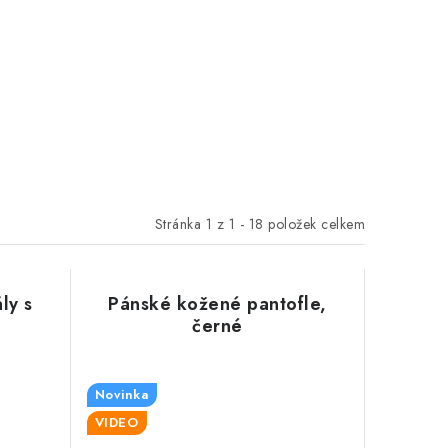
Stránka
1
z
1
-
18
položek celkem
ly s
Pánské kožené pantofle,
černé
Novinka
VIDEO