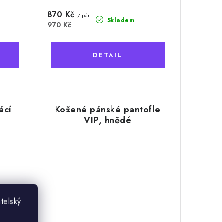
870 Kč
/ pár
Skladem
970 Kč
ácí
Kožené pánské pantofle
VIP, hnědé
telský