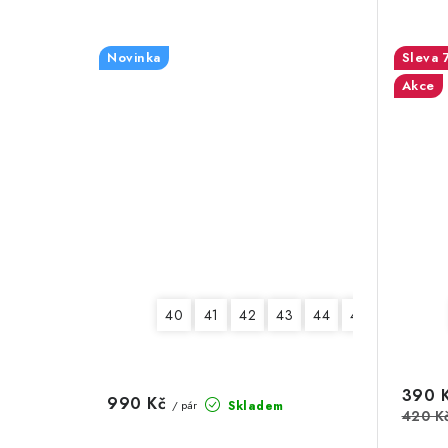
Novinka
Akce
40
41
42
43
44
45
46
390 
990 Kč
Skladem
/ pár
420 K