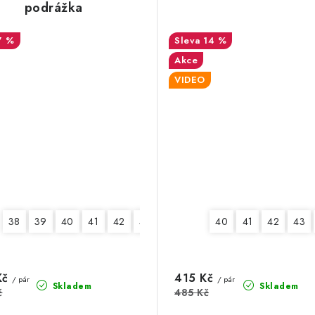
podrážka
7 %
14 %
Akce
VIDEO
38
39
40
41
42
43
44
45
40
46
41
42
43
Kč
415 Kč
/ pár
/ pár
Skladem
Skladem
č
485 Kč