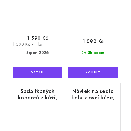
1 590 Kč
1 090 Kč
Měrná
1 590 Kč / 1 ks
cena:
Srpen 2026
Skladem
Sada tkaných
Návlek na sedlo
koberců z kůží,
kola z ovčí kůže,
černá, 3ks v balení
žlutý