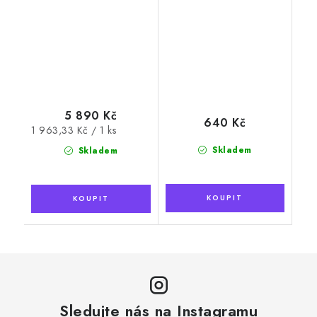
5 890 Kč
640 Kč
Měrná
1 963,33 Kč / 1 ks
cena:
Skladem
Skladem
Sledujte nás na Instagramu