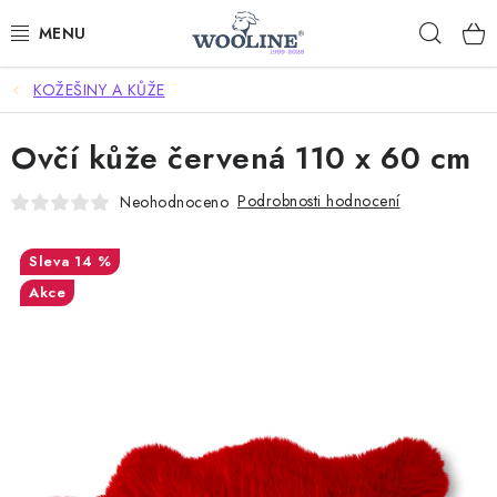
Přejít
Hleda
na
obsah
KOŽEŠINY A KŮŽE
AKCE %
Ovčí kůže červená 110 x 60 cm
DÁRKOVÉ POUKAZY
Podrobnosti hodnocení
Neohodnoceno
OBLEČENÍ
14 %
OBUV
Akce
DOMOV A SPANÍ
SAUNA A ZDRAVÍ
ZAHRADA