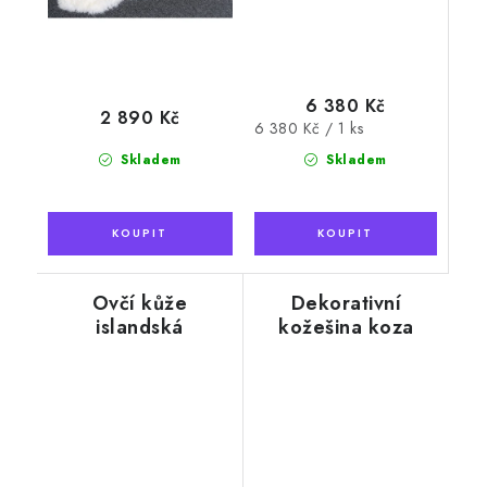
6 380 Kč
2 890 Kč
Měrná
6 380 Kč / 1 ks
cena:
Skladem
Skladem
Ovčí kůže
Dekorativní
islandská
kožešina koza
EXCLUSIVE hnědá
105 x 75 cm