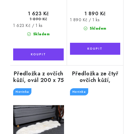
1 623 Kč
1 890 Kč
1 890 Kč
Měrná
1 890 Kč / 1 ks
Měrná
1 623 Kč / 1 ks
cena:
Skladem
cena:
Skladem
Předložka z ovčích
Předložka ze čtyř
kůží, ovál 200 x 75
ovčích kůží,
cm
cappuccino, 190 x
Novinka
Novinka
115 cm