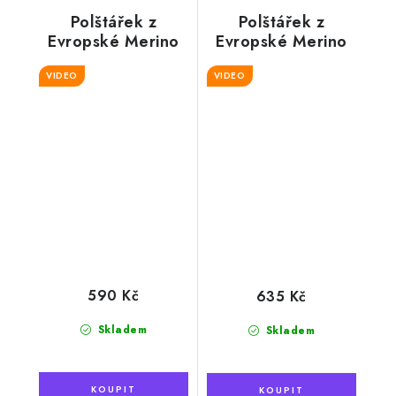
Polštářek z
Polštářek z
Evropské Merino
Evropské Merino
vlny, slovanský
vlny, šedý s
VIDEO
motiv 40x45 cm
peříčky 40x45 cm
VIDEO
590 Kč
635 Kč
Skladem
Skladem