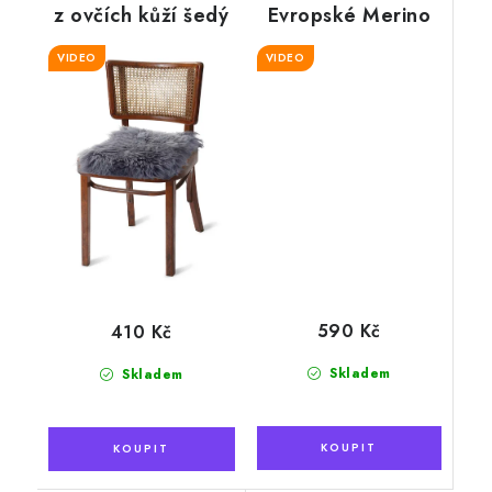
z ovčích kůží šedý
Evropské Merino
vlny, světlý
VIDEO
avantgard 40x45
VIDEO
cm
590 Kč
410 Kč
Skladem
Skladem