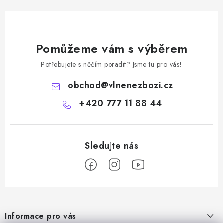
Pomůžeme vám s výběrem
Potřebujete s něčím poradit? Jsme tu pro vás!
obchod
@
vlnenezbozi.cz
+420 777 11 88 44
Z
á
Informace pro vás
p