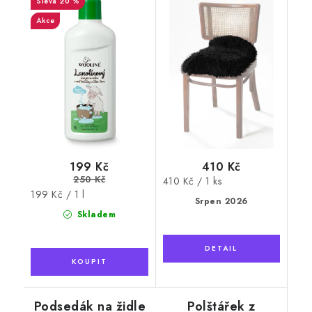
20 %
Akce
199 Kč
410 Kč
250 Kč
Měrná
410 Kč / 1 ks
Měrná
199 Kč / 1 l
cena:
Srpen 2026
cena:
Skladem
Podsedák na židle
Polštářek z