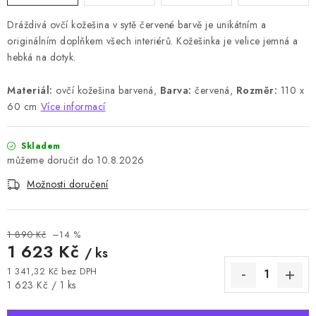
Dráždivá ovčí kožešina v sytě červené barvě je unikátním a
originálním doplňkem všech interiérů. Kožešinka je velice jemná a
hebká na dotyk.
Materiál:
ovčí kožešina barvená,
Barva:
červená,
Rozměr:
110 x
60 cm
Více informací
Skladem
10.8.2026
Možnosti doručení
1 890 Kč
–14 %
1 623 Kč
/ ks
1 341,32 Kč bez DPH
Měrná cena:
1 623 Kč / 1 ks