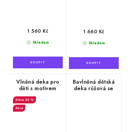
1 560 Kč
1 660 Kč
Skladem
Skladem
Vlněná deka pro
Bavlněná dětská
děti s motivem
deka růžová se
medvídka, modrá,
sovičkou
90 x 130 cm
20 %
Akce