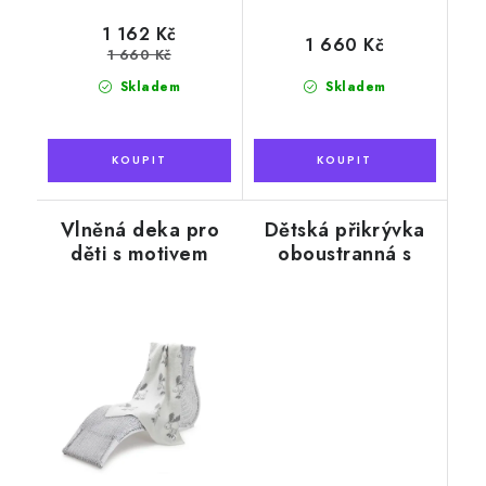
1 162 Kč
1 660 Kč
1 660 Kč
Skladem
Skladem
Vlněná deka pro
Dětská přikrývka
děti s motivem
oboustranná s
losa, šedá, 90 x
velbloudí vlnou,
130 cm
tmavě
hnědá/zelená