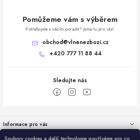
Pomůžeme vám s výběrem
Potřebujete s něčím poradit? Jsme tu pro vás!
obchod
@
vlnenezbozi.cz
+420 777 11 88 44
Z
á
Informace pro vás
p
a
Doprava a platba
Soubory cookies a další technologie používáme pro co