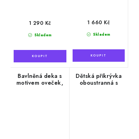
1 660 Kč
1 290 Kč
Skladem
Skladem
Bavlněná deka s
Dětská přikrývka
motivem oveček,
oboustranná s
hnědobílá, 140 x
kašmírem, motiv
190 cm
tygr