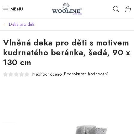
Přejít
Hleda
na
obsah
Deky pro děti
AKCE %
Vlněná deka pro děti s motivem
DÁRKOVÉ POUKAZY
kudrnatého beránka, šedá, 90 x
OBLEČENÍ
130 cm
OBUV
Podrobnosti hodnocení
Neohodnoceno
DOMOV A SPANÍ
SAUNA A ZDRAVÍ
ZAHRADA