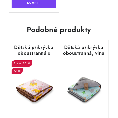
Podobné produkty
Dětská přikrývka
Dětská přikrývka
oboustranná s
oboustranná, vlna
velbloudí vlnou,
alpaka, motiv tygr
30 %
tmavě
hnědá/růžová
Akce