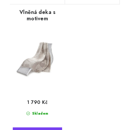
Vlněná deka s
motivem
kudrnatého
beránka, hnědá,
130 x 200 cm
1 790 Kč
Skladem