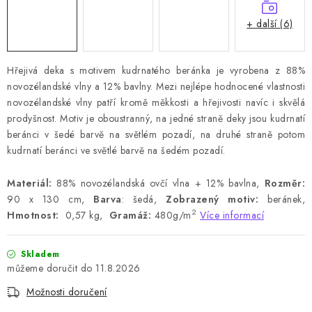
+ další (6)
Hřejivá deka s motivem kudrnatého beránka je vyrobena z 88%
novozélandské vlny a 12% bavlny. Mezi nejlépe hodnocené vlastnosti
novozélandské vlny patří kromě měkkosti a hřejivosti navíc i skvělá
prodyšnost. Motiv je oboustranný, na jedné straně deky jsou kudrnatí
beránci v šedé barvě na světlém pozadí, na druhé straně potom
kudrnatí beránci ve světlé barvě na šedém pozadí.
Materiál:
88% novozélandská ovčí vlna + 12% bavlna,
Rozměr:
90 x 130 cm,
Barva
: šedá,
Zobrazený motiv:
beránek,
2
Hmotnost:
0,57 kg,
Gramáž:
480g/m
Více informací
Skladem
11.8.2026
Možnosti doručení