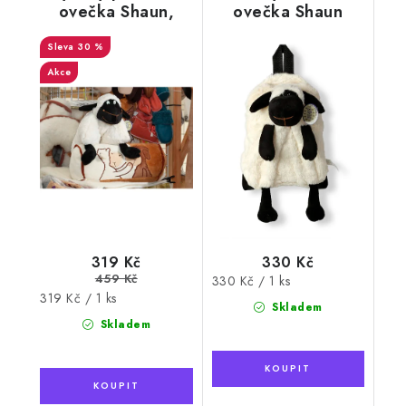
ovečka Shaun,
ovečka Shaun
světlá, 49 x 32 cm
30 %
Akce
319 Kč
330 Kč
459 Kč
Měrná
330 Kč / 1 ks
Měrná
319 Kč / 1 ks
cena:
Skladem
cena:
Skladem